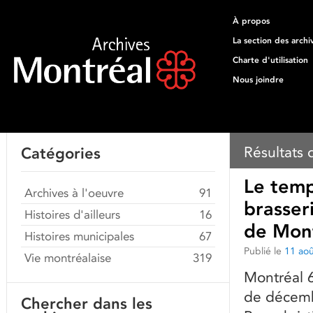
À propos
La section des archi
Charte d'utilisation
Nous joindre
Résultats
Catégories
Le temp
Archives à l'oeuvre
91
brasser
Histoires d'ailleurs
16
de Mont
Histoires municipales
67
Publié le
11 ao
Vie montréalaise
319
Montréal 6
de décembr
Chercher dans les