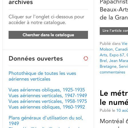
Papachrist
archives
Beaux-Arts
Cliquer sur l'onglet ci-dessous pour
de la Gra
accéder à notre catalogue.
Lire l’article c
Chercher dans le catalogue
Publié dans
Vie
Molson
,
Canadia
Arts
,
Expo 67
,
Données ouvertes
Brel
,
Jean Mara
Bretagne
,
Serv
commentaires
Photothèque de toutes les vues
aériennes verticales
Vues aériennes obliques, 1925-1935
Le métr
Vues aériennes verticales, 1947-1949
le num
Vues aériennes verticales, 1958-1975
Vues aériennes obliques, 1960-1992
Publié le
10 ao
Plans généraux d'utilisation du sol,
Montréal 6
1949