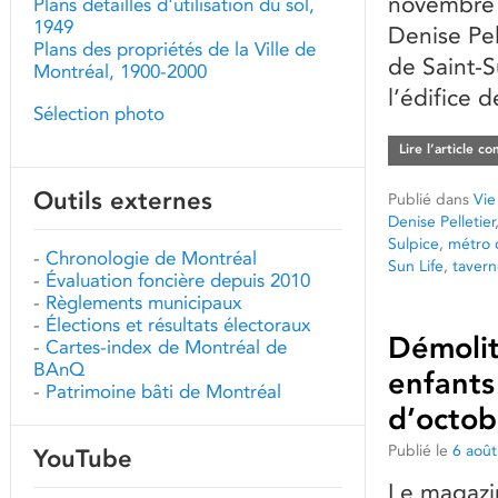
novembre 
Plans détaillés d'utilisation du sol,
1949
Denise Pel
Plans des propriétés de la Ville de
de Saint-S
Montréal, 1900-2000
l’édifice d
Sélection photo
Lire l’article c
Outils externes
Publié dans
Vie
Denise Pelletier
Sulpice
,
métro 
-
Chronologie de Montréal
Sun Life
,
tavern
-
Évaluation foncière depuis 2010
-
Règlements municipaux
-
Élections et résultats électoraux
Démolit
-
Cartes-index de Montréal de
BAnQ
enfants
-
Patrimoine bâti de Montréal
d’octob
Publié le
6 aoû
YouTube
Le magazin