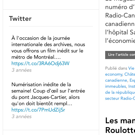
numéro d’
Radio-Cana
Twitter
canadienn
l’hôpital 
À l'occasion de la journée
l’économie
internationale des archives, nous
vous offrons un film inédit sur le
Lire l’article c
métro de Montréal.…
https://t.co/3RA6Odj63W
Publié dans
Vie
3 années
economy
,
Chât
canadienne
,
Ex
Numérisation inédite de la
immeubles
,
Ins
semaine! Coup d’œil sur l’entrée
de la républiqu
du pont Jacques-Cartier, alors
secteur Radio-
qu'on doit bientôt rempl…
https://t.co/7PmUdZijSr
3 années
Les man
Roulott