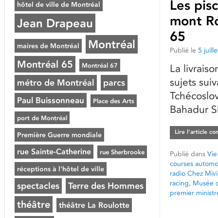
Les pis
hôtel de ville de Montréal
mont Ro
Jean Drapeau
65
Montréal
maires de Montréal
Publié le
5 juill
Montréal 65
Montréal 67
La livrais
sujets suiv
métro de Montréal
parcs
Tchécoslov
Paul Buissonneau
Place des Arts
Bahadur Sh
port de Montréal
Lire l’article c
Première Guerre mondiale
rue Sainte-Catherine
rue Sherbrooke
Publié dans
Vie
courses automo
réceptions à l'hôtel de ville
radio Chez Mivi
racing
,
Musée d
spectacles
Terre des Hommes
premier ministr
théâtre
théâtre La Roulotte