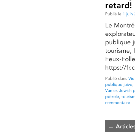
retard!
Publié le
1 juin
Le Montréa
explorateu
publique j
tourisme, 
Feux-Follet
https://f
Publié dans
Vie
publique juive
,
Vanier
,
Jewish p
pétrole
,
touris
commentaire
←
Article