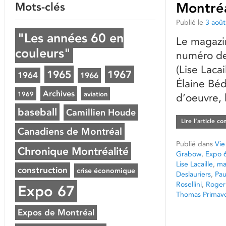
Mots-clés
Montré
Publié le
3 aoû
"Les années 60 en
Le magazin
couleurs"
numéro de
(Lise Laca
1965
1967
1964
1966
Élaine Béd
Archives
1969
aviation
d’oeuvre, 
baseball
Camillien Houde
Lire l’article c
Canadiens de Montréal
Publié dans
Vie
Chronique Montréalité
Grabow
,
Expo 
Lise Lacaille
,
ma
construction
crise économique
Deslauriers
,
Pau
Rosellini
,
Roger
Expo 67
Thomas Primave
Expos de Montréal