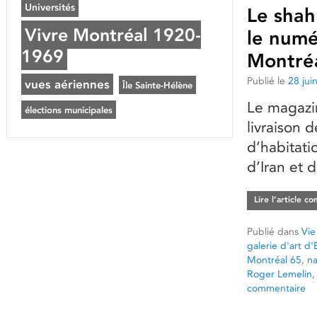
Universités
Le shah 
Vivre Montréal 1920-
le numé
1969
Montréa
Publié le
28 jui
vues aériennes
Île Sainte-Hélène
Le magazin
élections municipales
livraison 
d’habitati
d’Iran et 
Lire l’article c
Publié dans
Vie
galerie d'art d
Montréal 65
,
na
Roger Lemelin
commentaire