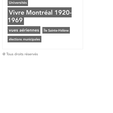
Universités
Vivre Montréal 1920-
1969
vues aériennes
Île Sainte-Hélène
élections municipales
@ Tous droits réservés