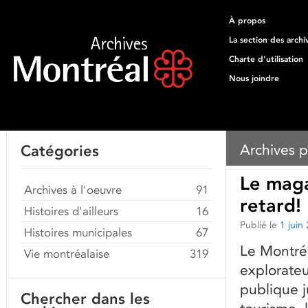
À propos
La section des archi
Charte d'utilisation
Nous joindre
Archives p
Catégories
Le maga
Archives à l'oeuvre
91
retard!
Histoires d'ailleurs
16
Publié le
1 juin
Histoires municipales
67
Le Montréa
Vie montréalaise
319
explorateu
publique j
Chercher dans les