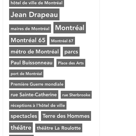
hôtel de ville de Montréal
Jean Drapeau
Montréal
maires de Montréal
Montréal 65
Montréal 67
métro de Montréal
parcs
Paul Buissonneau
Place des Arts
port de Montréal
Première Guerre mondiale
rue Sainte-Catherine
rue Sherbrooke
réceptions à l'hôtel de ville
spectacles
Terre des Hommes
théâtre
théâtre La Roulotte