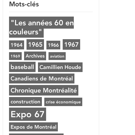
Mots-clés
"Les années 60 en
couleurs"
1965
1967
1964
1966
Archives
1969
aviation
baseball
Camillien Houde
Canadiens de Montréal
Chronique Montréalité
construction
crise économique
Expo 67
Expos de Montréal