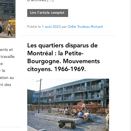
Lire l’article complet
Publié le
1 août 2023
par
Odile Trudeau-Richard
Les quartiers disparus de
ents et
Montréal : la Petite-
travaille
Bourgogne. Mouvements
te
citoyens. 1966-1969.
 le
ation au
nt des