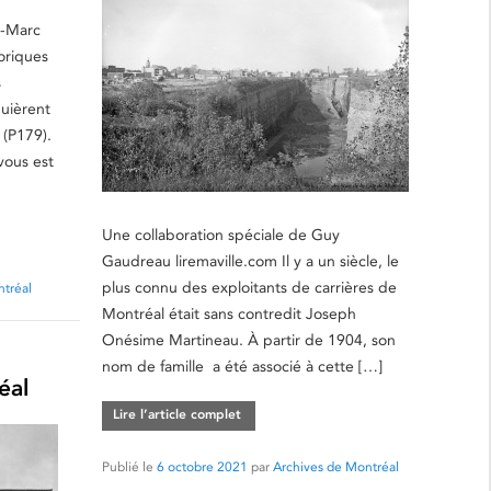
d-Marc
oriques
s
quièrent
 (P179).
vous est
Une collaboration spéciale de Guy
Gaudreau liremaville.com Il y a un siècle, le
plus connu des exploitants de carrières de
ntréal
Montréal était sans contredit Joseph
Onésime Martineau. À partir de 1904, son
nom de famille a été associé à cette […]
éal
Lire l’article complet
Publié le
6 octobre 2021
par
Archives de Montréal