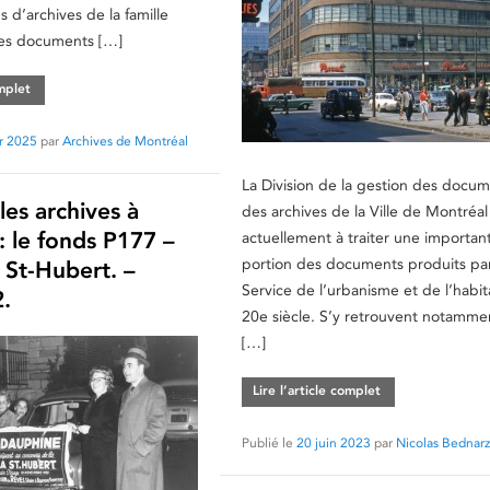
s d’archives de la famille
es documents […]
omplet
er 2025
par
Archives de Montréal
La Division de la gestion des docum
es archives à
des archives de la Ville de Montréal 
: le fonds P177 –
actuellement à traiter une importan
portion des documents produits par
 St-Hubert. –
Service de l’urbanisme et de l’habit
.
20e siècle. S’y retrouvent notamme
[…]
Lire l’article complet
Publié le
20 juin 2023
par
Nicolas Bednarz