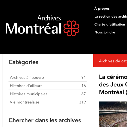
À propos
La section des archi
Charte d'utilisation
Nous joindre
Catégories
Archives de cat
La cérémo
Archives à l'oeuvre
91
des Jeux 
Histoires d'ailleurs
16
Montréal (
Histoires municipales
67
Vie montréalaise
319
Chercher dans les archives