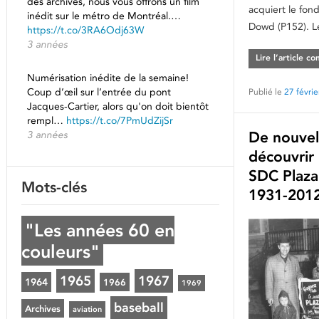
des archives, nous vous offrons un film
acquiert le fond
inédit sur le métro de Montréal.…
Dowd (P152). L
https://t.co/3RA6Odj63W
3 années
Lire l’article c
Numérisation inédite de la semaine!
Coup d’œil sur l’entrée du pont
Publié le
27 févri
Jacques-Cartier, alors qu'on doit bientôt
rempl…
https://t.co/7PmUdZijSr
3 années
De nouvell
découvrir 
SDC Plaza
Mots-clés
1931-2012
"Les années 60 en
couleurs"
1965
1967
1964
1966
1969
baseball
Archives
aviation