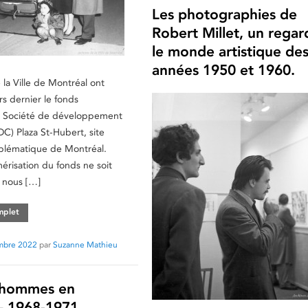
Les photographies de
Robert Millet, un regar
le monde artistique de
années 1950 et 1960.
 la Ville de Montréal ont
rs dernier le fonds
la Société de développement
C) Plaza St-Hubert, site
lématique de Montréal.
érisation du fonds ne soit
 nous […]
omplet
mbre 2022
par
Suzanne Mathieu
 hommes en
– 1968-1971