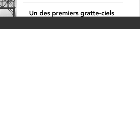
Un des premiers gratte-ciels
montréalais de style Art
déco : l’édifice Aldred
Lauzon,
 une
minante
urbain
n des
ntréal