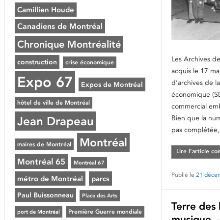
Camillien Houde
Canadiens de Montréal
Chronique Montréalité
Les Archives de
construction
crise économique
acquis le 17 ma
Expo 67
d’archives de 
Expos de Montréal
économique (SD
hôtel de ville de Montréal
commercial emb
Bien que la num
Jean Drapeau
pas complétée,
Montréal
maires de Montréal
Lire l’article c
Montréal 65
Montréal 67
Publié le
21 déce
métro de Montréal
parcs
Paul Buissonneau
Place des Arts
Terre des
Première Guerre mondiale
port de Montréal
musique. 