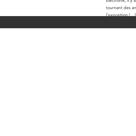
Électronik, il 
tournant des a
l’exposition […]
Lire l’article c
Publié le
22 juin 
Trente ans