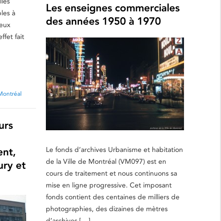
lles
Les enseignes commerciales
les à
des années 1950 à 1970
Deux
fet fait
Montréal
urs
Le fonds d’archives Urbanisme et habitation
ent,
de la Ville de Montréal (VM097) est en
ury et
cours de traitement et nous continuons sa
mise en ligne progressive. Cet imposant
fonds contient des centaines de milliers de
photographies, des dizaines de mètres
d’archives […]