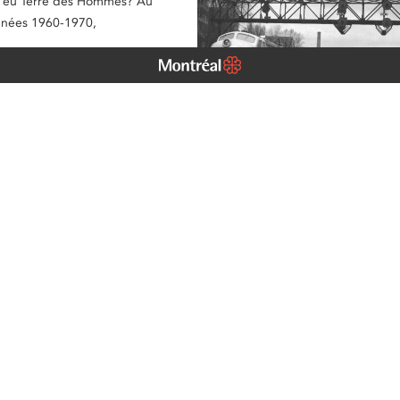
y a eu Terre des Hommes? Au
nnées 1960-1970,
omplet
2021
par
Nicolas Bednarz
Une collaboration spéciale de Alex 
 plus tard
stagiaire à la Section des archives.
Aujourd’hui, nous vous présentons
brève histoire de l’influence déter
des chemins de fer sur le paysage 
de Montréal, qui continue d’être u
principaux centres ferroviaires […]
Lire l’article complet
Publié le
19 avril 2021
par
Archives de Mo