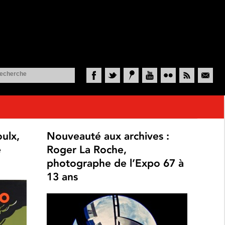
Facebook
Twitter
Historypin
YouTube
Flickr
RSS
Courriel
ulx,
Nouveauté aux archives :
e
Roger La Roche,
photographe de l’Expo 67 à
13 ans