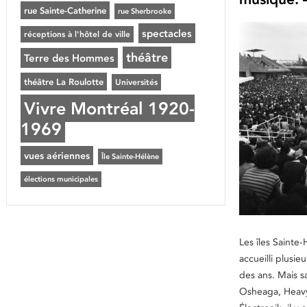
rue Sainte-Catherine
rue Sherbrooke
spectacles
réceptions à l'hôtel de ville
théâtre
Terre des Hommes
théâtre La Roulotte
Universités
Vivre Montréal 1920-
1969
vues aériennes
Île Sainte-Hélène
élections municipales
Les îles Sainte
accueilli plusie
des ans. Mais s
Osheaga, Heavy