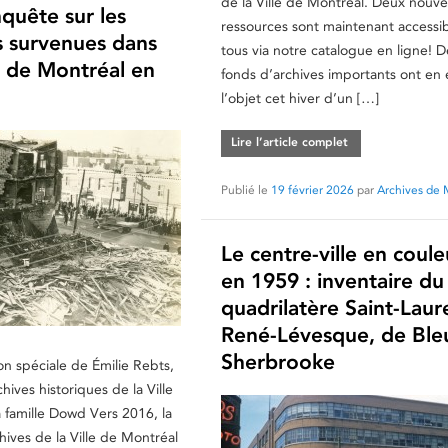
de la Ville de Montréal. Deux nouve
quête sur les
ressources sont maintenant accessib
s survenues dans
tous via notre catalogue en ligne! 
s de Montréal en
fonds d’archives importants ont en ef
l’objet cet hiver d’un […]
Lire l’article complet
Publié le
19 février 2026
par
Archives de 
Le centre-ville en coule
en 1959 : inventaire du
quadrilatère Saint-Laur
René-Lévesque, de Ble
Sherbrooke
on spéciale de Émilie Rebts,
chives historiques de la Ville
 famille Dowd Vers 2016, la
hives de la Ville de Montréal