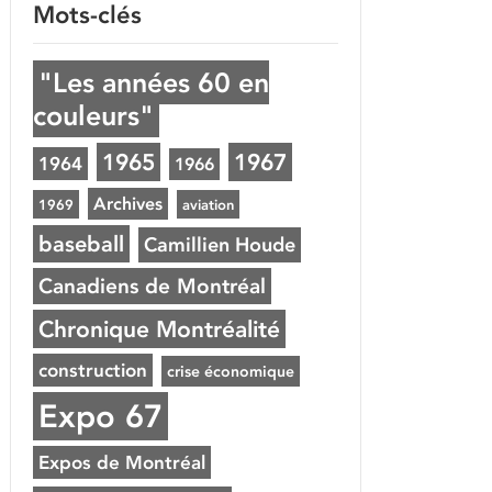
Mots-clés
"Les années 60 en
couleurs"
1965
1967
1964
1966
Archives
1969
aviation
baseball
Camillien Houde
Canadiens de Montréal
Chronique Montréalité
construction
crise économique
Expo 67
Expos de Montréal