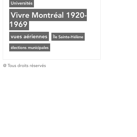
Universités
Vivre Montréal 1920-
1969
vues aériennes
Île Sainte-Hélène
élections municipales
@ Tous droits réservés