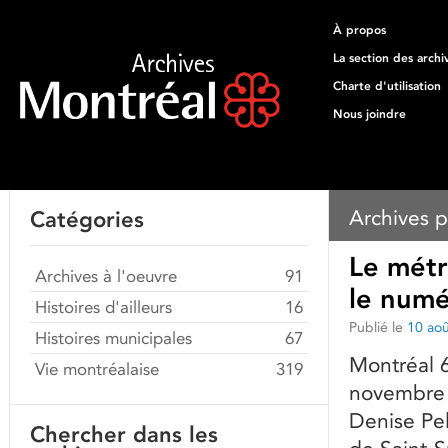
À propos
La section des archi
Charte d'utilisation
Nous joindre
Archives p
Catégories
Le métr
Archives à l'oeuvre
91
le num
Histoires d'ailleurs
16
Publié le
10 ao
Histoires municipales
67
Montréal 6
Vie montréalaise
319
novembre 
Denise Pel
Chercher dans les