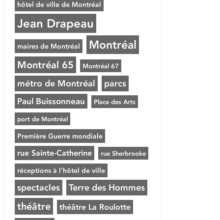
hôtel de ville de Montréal
Jean Drapeau
Montréal
maires de Montréal
Montréal 65
Montréal 67
métro de Montréal
parcs
Paul Buissonneau
Place des Arts
port de Montréal
Première Guerre mondiale
rue Sainte-Catherine
rue Sherbrooke
réceptions à l'hôtel de ville
spectacles
Terre des Hommes
théâtre
théâtre La Roulotte