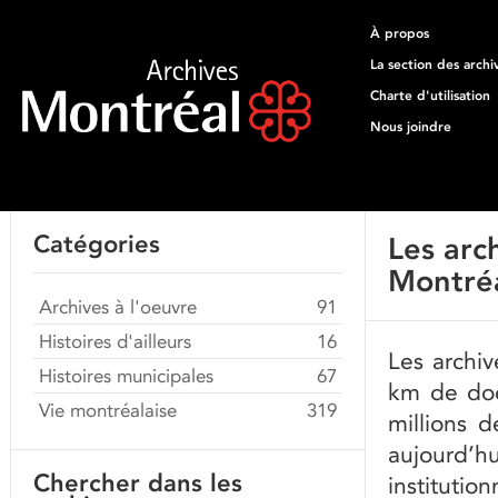
À propos
La section des archi
Charte d'utilisation
Nous joindre
Catégories
Les arch
Montré
Archives à l'oeuvre
91
Histoires d'ailleurs
16
Les archiv
Histoires municipales
67
km de doc
Vie montréalaise
319
millions 
aujourd
Chercher dans les
institutio