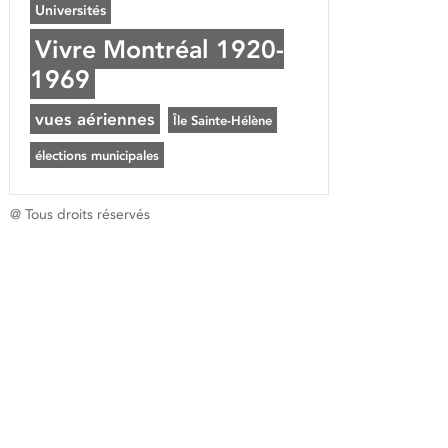
Universités
Vivre Montréal 1920-
1969
vues aériennes
Île Sainte-Hélène
élections municipales
@ Tous droits réservés