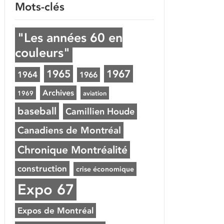
Mots-clés
"Les années 60 en
couleurs"
1965
1967
1964
1966
Archives
1969
aviation
baseball
Camillien Houde
Canadiens de Montréal
Chronique Montréalité
construction
crise économique
Expo 67
Expos de Montréal