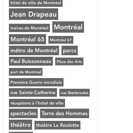
hôtel de ville de Montréal
Jean Drapeau
Montréal
maires de Montréal
Montréal 65
Montréal 67
métro de Montréal
parcs
Paul Buissonneau
Place des Arts
port de Montréal
Première Guerre mondiale
rue Sainte-Catherine
rue Sherbrooke
réceptions à l'hôtel de ville
spectacles
Terre des Hommes
théâtre
théâtre La Roulotte