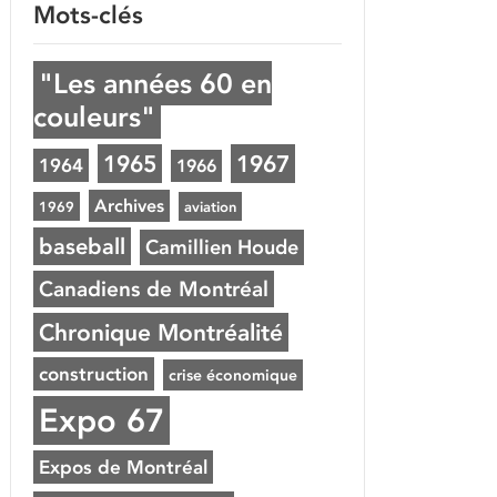
Mots-clés
"Les années 60 en
couleurs"
1965
1967
1964
1966
Archives
1969
aviation
baseball
Camillien Houde
Canadiens de Montréal
Chronique Montréalité
construction
crise économique
Expo 67
Expos de Montréal