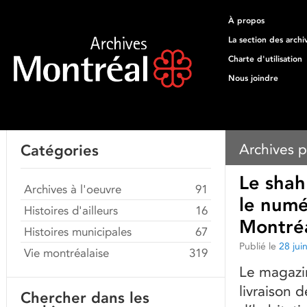
À propos
La section des archi
Charte d'utilisation
Nous joindre
Archives p
Catégories
Le shah 
Archives à l'oeuvre
91
le numé
Histoires d'ailleurs
16
Montréa
Histoires municipales
67
Publié le
28 jui
Vie montréalaise
319
Le magazin
livraison 
Chercher dans les