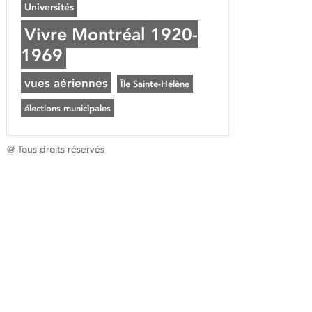
Universités
Vivre Montréal 1920-
1969
vues aériennes
Île Sainte-Hélène
élections municipales
@ Tous droits réservés