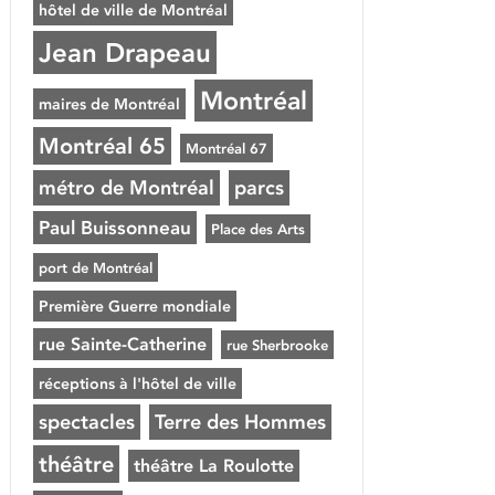
hôtel de ville de Montréal
Jean Drapeau
Montréal
maires de Montréal
Montréal 65
Montréal 67
métro de Montréal
parcs
Paul Buissonneau
Place des Arts
port de Montréal
Première Guerre mondiale
rue Sainte-Catherine
rue Sherbrooke
réceptions à l'hôtel de ville
spectacles
Terre des Hommes
théâtre
théâtre La Roulotte