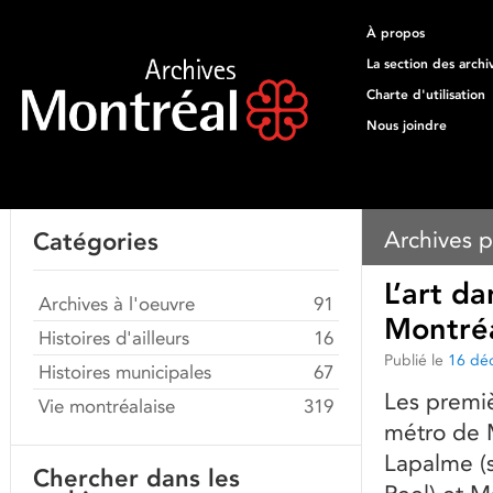
À propos
La section des archi
Charte d'utilisation
Nous joindre
Archives p
Catégories
L’art d
Archives à l'oeuvre
91
Montré
Histoires d'ailleurs
16
Publié le
16 dé
Histoires municipales
67
Les premi
Vie montréalaise
319
métro de M
Lapalme (
Chercher dans les