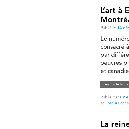
L’art à
Montré
Publié le
14 dé
Le numéro
consacré à
par diffé
oeuvres ph
et canadie
Lire l’article c
Publié dans
Vie
sculpteurs cana
La reine