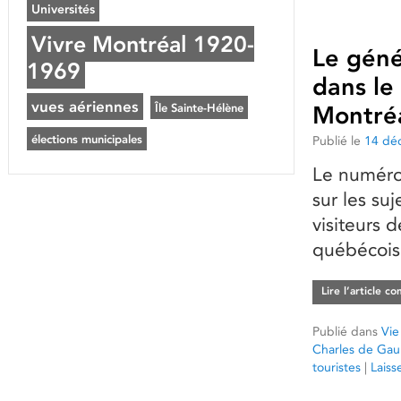
Universités
Vivre Montréal 1920-
Le géné
1969
dans le
vues aériennes
Île Sainte-Hélène
Montré
élections municipales
Publié le
14 dé
Le numéro
sur les su
visiteurs 
québécoise
Lire l’article c
Publié dans
Vie
Charles de Gaul
touristes
|
Laiss