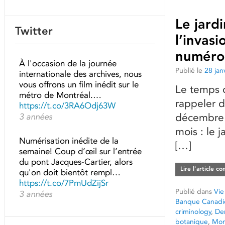
Le jard
Twitter
l’invas
numéro
À l'occasion de la journée
Publié le
28 jan
internationale des archives, nous
vous offrons un film inédit sur le
Le temps d
métro de Montréal.…
rappeler d
https://t.co/3RA6Odj63W
décembre 
3 années
mois : le 
Numérisation inédite de la
[…]
semaine! Coup d’œil sur l’entrée
du pont Jacques-Cartier, alors
Lire l’article c
qu'on doit bientôt rempl…
https://t.co/7PmUdZijSr
Publié dans
Vie
3 années
Banque Canadi
criminology
,
De
botanique
,
Mon