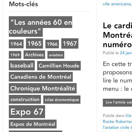
Mots-clés
ville américaine
"Les années 60 en
Le cardi
couleurs"
Montréal
1965
1967
numéro
1964
1966
Publié le
24 jan
Archives
1969
aviation
En cette t
baseball
Camillien Houde
proposons 
Canadiens de Montréal
lire le n
Chronique Montréalité
menu : le 
construction
crise économique
Lire l’article c
Expo 67
Publié dans
Vie
Rocke Roberts
Expos de Montréal
l'aviation civile