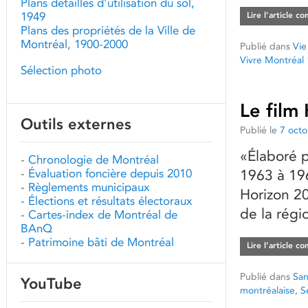
Plans détaillés d'utilisation du sol,
1949
Lire l’article c
Plans des propriétés de la Ville de
Montréal, 1900-2000
Publié dans
Vie
Vivre Montréal
Sélection photo
Le film
Outils externes
Publié le
7 oct
«Élaboré p
-
Chronologie de Montréal
-
Évaluation foncière depuis 2010
1963 à 196
-
Règlements municipaux
Horizon 2
-
Élections et résultats électoraux
de la régi
-
Cartes-index de Montréal de
BAnQ
-
Patrimoine bâti de Montréal
Lire l’article c
Publié dans
San
YouTube
montréalaise
,
S