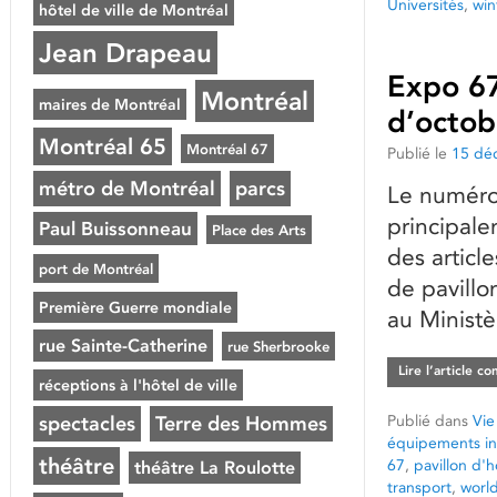
Universités
,
win
hôtel de ville de Montréal
Jean Drapeau
Expo 67
Montréal
maires de Montréal
d’octob
Montréal 65
Montréal 67
Publié le
15 dé
métro de Montréal
parcs
Le numéro
principale
Paul Buissonneau
Place des Arts
des articl
port de Montréal
de pavillo
Première Guerre mondiale
au Ministè
rue Sainte-Catherine
rue Sherbrooke
Lire l’article c
réceptions à l'hôtel de ville
Publié dans
Vie
spectacles
Terre des Hommes
équipements in
théâtre
67
,
pavillon d'
théâtre La Roulotte
transport
,
worl