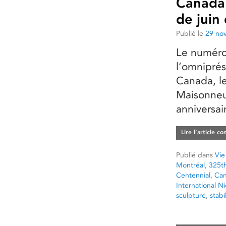
Canada 
de juin
Publié le
29 no
Le numéro
l’omniprés
Canada, le
Maisonneuv
anniversai
Lire l’article c
Publié dans
Vie
Montréal
,
325th
Centennial
,
Can
International 
sculpture
,
stab