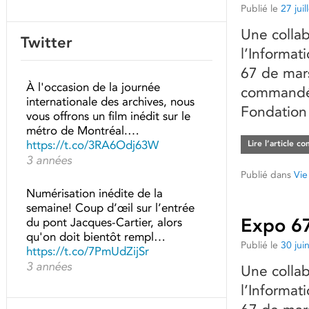
Publié le
27 jui
Une collab
Twitter
l’Informat
67 de mars
À l'occasion de la journée
commandé 
internationale des archives, nous
Fondation
vous offrons un film inédit sur le
métro de Montréal.…
https://t.co/3RA6Odj63W
Lire l’article c
3 années
Publié dans
Vie
Numérisation inédite de la
semaine! Coup d’œil sur l’entrée
Expo 67 
du pont Jacques-Cartier, alors
qu'on doit bientôt rempl…
Publié le
30 jui
https://t.co/7PmUdZijSr
3 années
Une collab
l’Informat