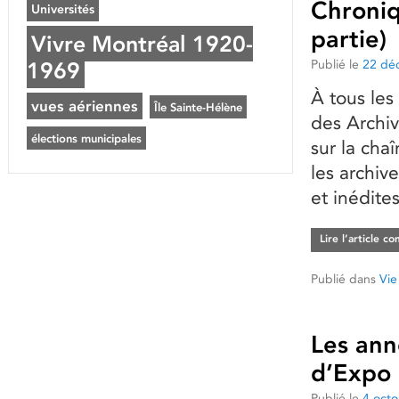
Chroniq
Universités
partie)
Vivre Montréal 1920-
Publié le
22 dé
1969
À tous les
vues aériennes
Île Sainte-Hélène
des Archiv
élections municipales
sur la cha
les archive
et inédite
Lire l’article c
Publié dans
Vie
Les ann
d’Expo 
Publié le
4 oct