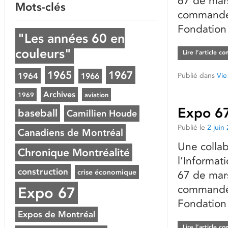
67 de mars
Mots-clés
commandé 
Fondation
"Les années 60 en
couleurs"
Lire l’article c
1965
1967
1964
Publié dans
Vie
1966
Archives
1969
aviation
Expo 67
baseball
Camillien Houde
Publié le
2 juin
Canadiens de Montréal
Une collab
Chronique Montréalité
l’Informat
construction
crise économique
67 de mars
commandé 
Expo 67
Fondation
Expos de Montréal
Lire l’article c