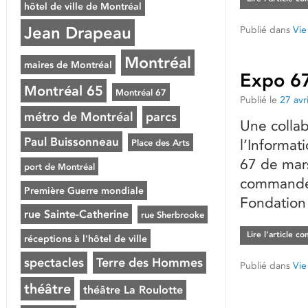
hôtel de ville de Montréal
Jean Drapeau
Publié dans
Vie
Montréal
maires de Montréal
Expo 67 
Montréal 65
Montréal 67
Publié le
27 avr
métro de Montréal
parcs
Une collab
Paul Buissonneau
l’Informat
Place des Arts
67 de mars
port de Montréal
commandé 
Première Guerre mondiale
Fondation
rue Sainte-Catherine
rue Sherbrooke
Lire l’article c
réceptions à l'hôtel de ville
spectacles
Terre des Hommes
Publié dans
Vie
théâtre
théâtre La Roulotte