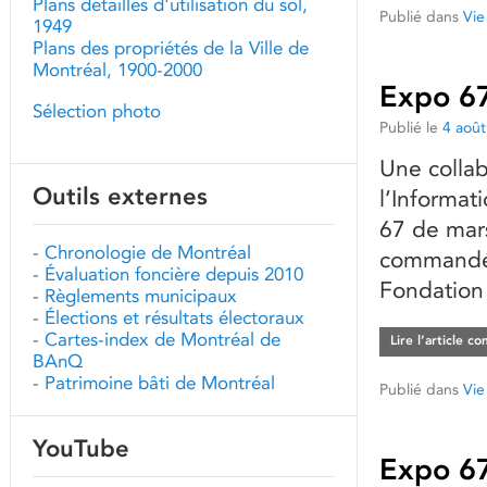
Plans détaillés d'utilisation du sol,
Publié dans
Vie
1949
Plans des propriétés de la Ville de
Montréal, 1900-2000
Expo 67
Sélection photo
Publié le
4 aoû
Une collab
Outils externes
l’Informat
67 de mars
-
Chronologie de Montréal
commandé 
-
Évaluation foncière depuis 2010
Fondation
-
Règlements municipaux
-
Élections et résultats électoraux
-
Cartes-index de Montréal de
Lire l’article c
BAnQ
-
Patrimoine bâti de Montréal
Publié dans
Vie
YouTube
Expo 67 