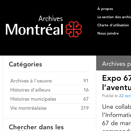
À propos
La section des archi
Charte d'utilisation
Nous joindre
Archives p
Catégories
Expo 67 
Archives à l'oeuvre
91
l’avent
Histoires d'ailleurs
16
Publié le
22 oc
Histoires municipales
67
Une collab
Vie montréalaise
319
l’Informat
67 de mars
Chercher dans les