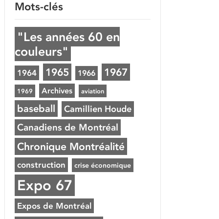
Mots-clés
"Les années 60 en
couleurs"
1965
1967
1964
1966
Archives
1969
aviation
baseball
Camillien Houde
Canadiens de Montréal
Chronique Montréalité
construction
crise économique
Expo 67
Expos de Montréal