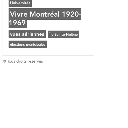
Universités
Vivre Montréal 1920-
1969
vues aériennes
Île Sainte-Hélène
élections municipales
@ Tous droits réservés