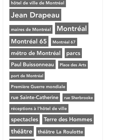
hôtel de ville de Montréal
Jean Drapeau
Montréal
maires de Montréal
Montréal 65
Montréal 67
métro de Montréal
parcs
Paul Buissonneau
Place des Arts
port de Montréal
Première Guerre mondiale
rue Sainte-Catherine
rue Sherbrooke
réceptions à l'hôtel de ville
spectacles
Terre des Hommes
théâtre
théâtre La Roulotte