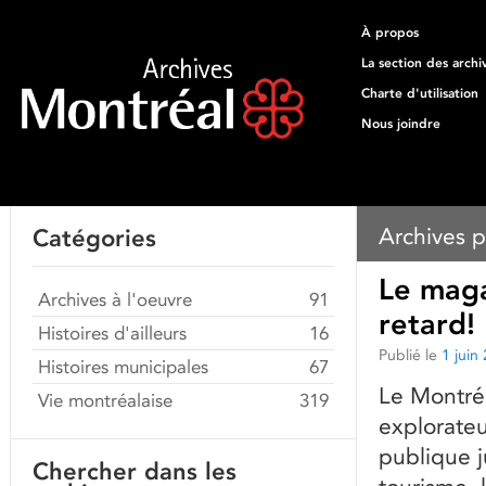
À propos
La section des archi
Charte d'utilisation
Nous joindre
Archives p
Catégories
Le maga
Archives à l'oeuvre
91
retard!
Histoires d'ailleurs
16
Publié le
1 juin
Histoires municipales
67
Le Montréa
Vie montréalaise
319
explorateu
publique j
Chercher dans les