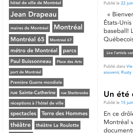
hôtel de ville de Montréal
Publié le
22 jui
Jean Drapeau
« Bienvenu
États-Unis
Montréal
maires de Montréal
baseball! 
Québecois
Montréal 65
Montréal 67
métro de Montréal
parcs
Lire l’article c
Paul Buissonneau
Place des Arts
Publié dans
Vie
port de Montréal
souvenir
,
Rusty
Première Guerre mondiale
Un été 
rue Sainte-Catherine
rue Sherbrooke
Publié le
15 jui
réceptions à l'hôtel de ville
En ce drôl
spectacles
Terre des Hommes
Montréal 
théâtre
théâtre La Roulotte
documents 