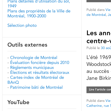
Plans détaillés d'utilisation du sol,
1949
Publié dans
Vie
Plans des propriétés de la Ville de
de Montréal
,
J
Montréal, 1900-2000
Sélection photo
Les ann
centre-
Outils externes
Publié le
30 ao
L’été 1969
-
Chronologie de Montréal
-
Évaluation foncière depuis 2010
Woodstock
-
Règlements municipaux
au succès 
-
Élections et résultats électoraux
-
Cartes-index de Montréal de
Jane Birki
BAnQ
-
Patrimoine bâti de Montréal
Lire l’article c
Publié dans
Vie
YouTube
Catherine
,
rue 