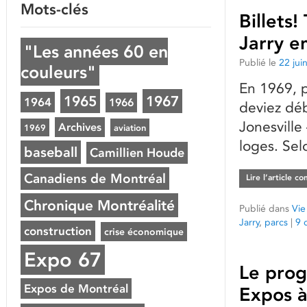
Mots-clés
Billets
Jarry e
"Les années 60 en
Publié le
22 jui
couleurs"
En 1969, p
1965
1967
1964
1966
deviez déb
Jonesville
Archives
1969
aviation
loges. Sel
baseball
Camillien Houde
Canadiens de Montréal
Lire l’article c
Chronique Montréalité
Publié dans
Vie
Jarry
,
parcs
|
9 
construction
crise économique
Expo 67
Le prog
Expos de Montréal
Expos à