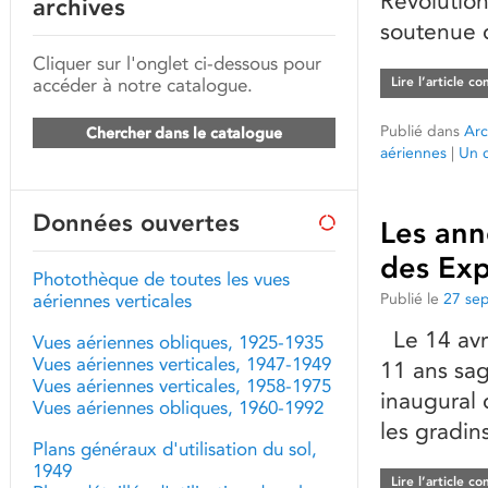
Révolution
archives
soutenue d
Cliquer sur l'onglet ci-dessous pour
accéder à notre catalogue.
Lire l’article c
Publié dans
Arc
Chercher dans le catalogue
aériennes
|
Un 
Données ouvertes
Les ann
des Exp
Photothèque de toutes les vues
Publié le
27 se
aériennes verticales
Le 14 avri
Vues aériennes obliques, 1925-1935
Vues aériennes verticales, 1947-1949
11 ans sag
Vues aériennes verticales, 1958-1975
inaugural
Vues aériennes obliques, 1960-1992
les gradin
Plans généraux d'utilisation du sol,
1949
Lire l’article c