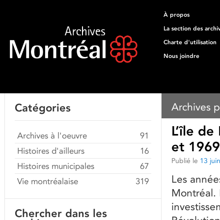
À propos
La section des archi
Charte d'utilisation
Nous joindre
Archives p
Catégories
L’île d
Archives à l'oeuvre
91
et 1969
Histoires d'ailleurs
16
Publié le
13 jui
Histoires municipales
67
Les années
Vie montréalaise
319
Montréal. 
investisse
Chercher dans les