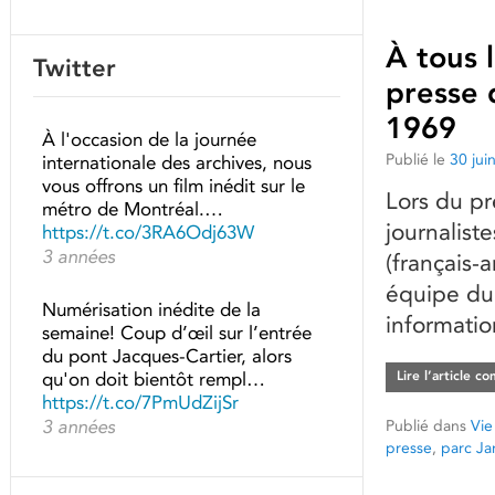
À tous l
Twitter
presse 
1969
À l'occasion de la journée
Publié le
30 jui
internationale des archives, nous
vous offrons un film inédit sur le
Lors du p
métro de Montréal.…
journalist
https://t.co/3RA6Odj63W
3 années
(français-
équipe du 
Numérisation inédite de la
informatio
semaine! Coup d’œil sur l’entrée
du pont Jacques-Cartier, alors
qu'on doit bientôt rempl…
Lire l’article c
https://t.co/7PmUdZijSr
3 années
Publié dans
Vie
presse
,
parc Ja