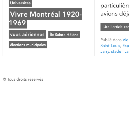
Universités
particuliè
Vivre Montréal 1920-
avions déj
1969
Lire l’article c
vues aériennes
Île Sainte-Hélène
Publié dans
Vie
élections municipales
Saint-Louis
,
Exp
Jarry
,
stade
|
La
@ Tous droits réservés