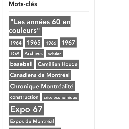
Mots-clés
"Les années 60 en
couleurs"
1965
1967
1964
1966
Archives
1969
aviation
baseball
Camillien Houde
Canadiens de Montréal
Chronique Montréalité
construction
crise économique
Expo 67
Expos de Montréal