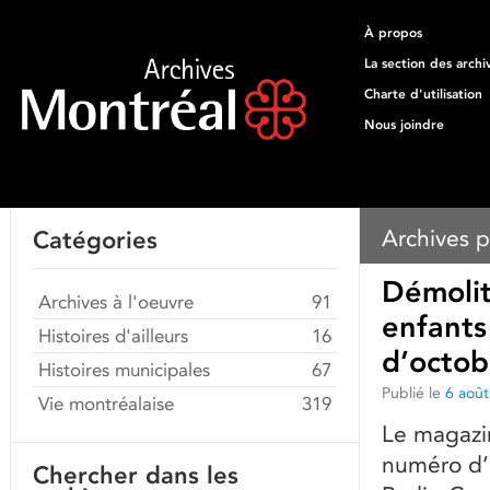
À propos
La section des archi
Charte d'utilisation
Nous joindre
Archives p
Catégories
Démolit
Archives à l'oeuvre
91
enfants
Histoires d'ailleurs
16
d’octob
Histoires municipales
67
Publié le
6 aoû
Vie montréalaise
319
Le magazin
numéro d’
Chercher dans les