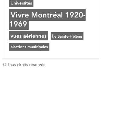
Universités
Vivre Montréal 1920-
1969
vues aériennes
Île Sainte-Hélène
élections municipales
@ Tous droits réservés