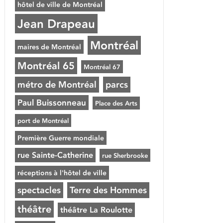
hôtel de ville de Montréal
Jean Drapeau
Montréal
maires de Montréal
Montréal 65
Montréal 67
métro de Montréal
parcs
Paul Buissonneau
Place des Arts
port de Montréal
Première Guerre mondiale
rue Sainte-Catherine
rue Sherbrooke
réceptions à l'hôtel de ville
spectacles
Terre des Hommes
théâtre
théâtre La Roulotte