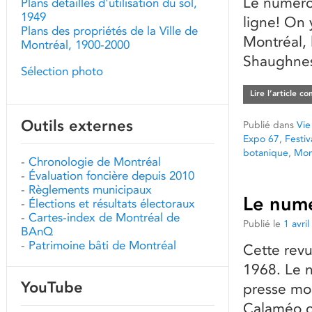
Le numéro
Plans détaillés d'utilisation du sol,
1949
ligne! On 
Plans des propriétés de la Ville de
Montréal, 
Montréal, 1900-2000
Shaughnes
Sélection photo
Lire l’article c
Outils externes
Publié dans
Vie
Expo 67
,
Festiv
botanique
,
Mon
-
Chronologie de Montréal
-
Évaluation foncière depuis 2010
-
Règlements municipaux
Le numé
-
Élections et résultats électoraux
-
Cartes-index de Montréal de
Publié le
1 avri
BAnQ
-
Patrimoine bâti de Montréal
Cette revu
1968. Le n
YouTube
presse mon
Calaméo ou