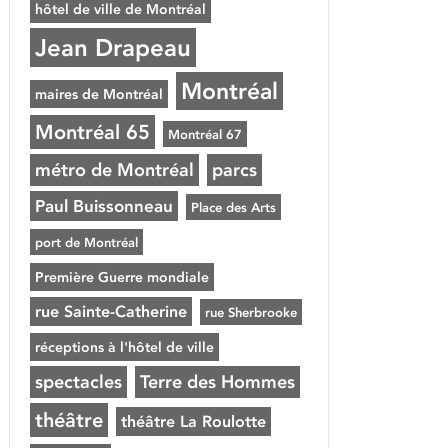
hôtel de ville de Montréal
Jean Drapeau
Montréal
maires de Montréal
Montréal 65
Montréal 67
métro de Montréal
parcs
Paul Buissonneau
Place des Arts
port de Montréal
Première Guerre mondiale
rue Sainte-Catherine
rue Sherbrooke
réceptions à l'hôtel de ville
spectacles
Terre des Hommes
théâtre
théâtre La Roulotte