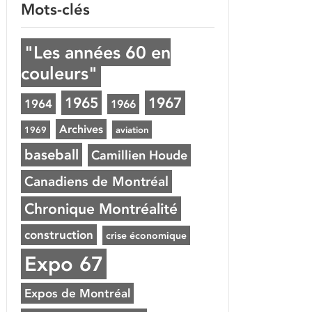
Mots-clés
"Les années 60 en
couleurs"
1965
1967
1964
1966
Archives
1969
aviation
baseball
Camillien Houde
Canadiens de Montréal
Chronique Montréalité
construction
crise économique
Expo 67
Expos de Montréal