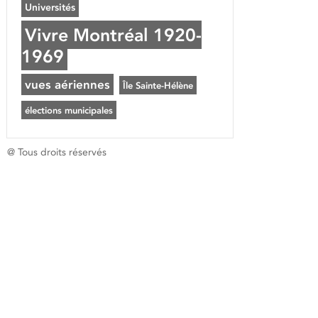
Universités
Vivre Montréal 1920-
1969
vues aériennes
Île Sainte-Hélène
élections municipales
@ Tous droits réservés