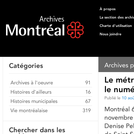
À propos
La section des archi
Charte d'utilisation
Nous joindre
Archives p
Catégories
Le métr
Archives à l'oeuvre
91
le num
Histoires d'ailleurs
16
Publié le
10 ao
Histoires municipales
67
Montréal 6
Vie montréalaise
319
novembre 
Denise Pel
Chercher dans les