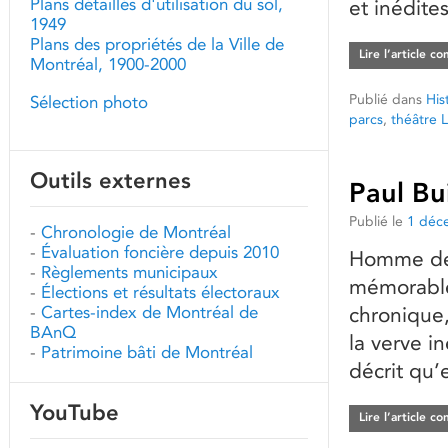
Plans détaillés d'utilisation du sol,
et inédite
1949
Plans des propriétés de la Ville de
Lire l’article c
Montréal, 1900-2000
Publié dans
His
Sélection photo
parcs
,
théâtre 
Outils externes
Paul Bu
Publié le
1 déc
-
Chronologie de Montréal
-
Évaluation foncière depuis 2010
Homme de 
-
Règlements municipaux
mémorable,
-
Élections et résultats électoraux
-
Cartes-index de Montréal de
chronique
BAnQ
la verve i
-
Patrimoine bâti de Montréal
décrit qu’
YouTube
Lire l’article c