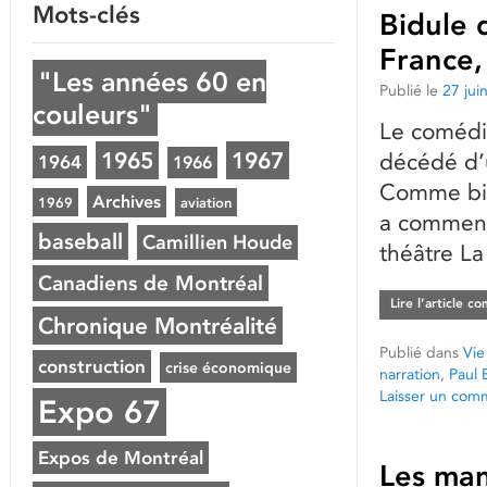
Mots-clés
Bidule 
France,
"Les années 60 en
Publié le
27 jui
couleurs"
Le comédi
1965
1967
décédé d’
1964
1966
Comme bie
Archives
1969
aviation
a commenc
baseball
Camillien Houde
théâtre La
Canadiens de Montréal
Lire l’article c
Chronique Montréalité
Publié dans
Vie
construction
crise économique
narration
,
Paul 
Laisser un com
Expo 67
Expos de Montréal
Les man