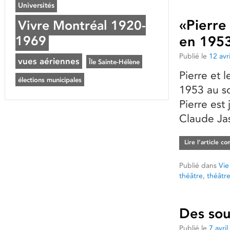
Universités
«Pierre
Vivre Montréal 1920-
1969
en 195
Publié le
12 avr
vues aériennes
Île Sainte-Hélène
Pierre et 
élections municipales
1953 au s
Pierre est
Claude Jas
Lire l’article c
Publié dans
Vie
théâtre
,
théâtre
Des sou
Publié le
7 avri