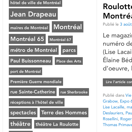
hôtel de ville de Montréal
Roulott
Jean Drapeau
Montré
Publié le
3 aoû
Montréal
maires de Montréal
Le magazin
Montréal 65
Montréal 67
numéro de
métro de Montréal
parcs
(Lise Laca
Élaine Béd
Paul Buissonneau
Place des Arts
d’oeuvre, 
port de Montréal
Première Guerre mondiale
Lire l’article c
rue Sainte-Catherine
rue Sherbrooke
Publié dans
Vie
Grabow
,
Expo 
réceptions à l'hôtel de ville
Lise Lacaille
,
ma
spectacles
Terre des Hommes
Deslauriers
,
Pau
Rosellini
,
Roger
théâtre
théâtre La Roulotte
Thomas Primave