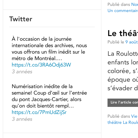
Publié dans
Non
Un commentair
Twitter
Le théâ
À l'occasion de la journée
Publié le
9 aoû
internationale des archives, nous
vous offrons un film inédit sur le
La Roulott
métro de Montréal.…
enfants lo
https://t.co/3RA6Odj63W
colorée, s
3 années
époque où 
Numérisation inédite de la
s’évader d
semaine! Coup d’œil sur l’entrée
du pont Jacques-Cartier, alors
Lire l’article c
qu'on doit bientôt rempl…
https://t.co/7PmUdZijSr
Publié dans
Vie
3 années
théâtre La Roul