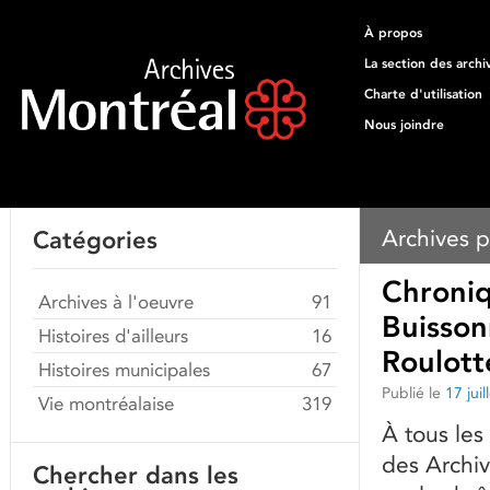
À propos
La section des archi
Charte d'utilisation
Nous joindre
Archives p
Catégories
Chroniq
Archives à l'oeuvre
91
Buisson
Histoires d'ailleurs
16
Roulott
Histoires municipales
67
Publié le
17 jui
Vie montréalaise
319
À tous les
des Archiv
Chercher dans les