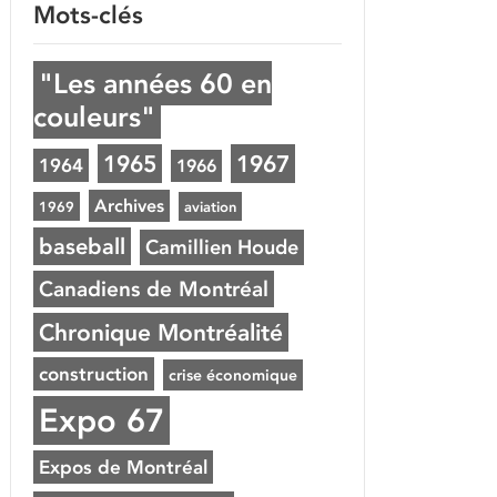
Mots-clés
"Les années 60 en
couleurs"
1965
1967
1964
1966
Archives
1969
aviation
baseball
Camillien Houde
Canadiens de Montréal
Chronique Montréalité
construction
crise économique
Expo 67
Expos de Montréal