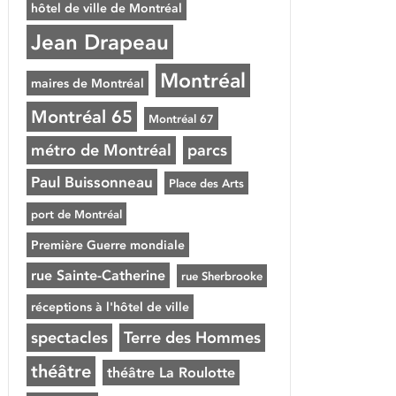
hôtel de ville de Montréal
Jean Drapeau
Montréal
maires de Montréal
Montréal 65
Montréal 67
métro de Montréal
parcs
Paul Buissonneau
Place des Arts
port de Montréal
Première Guerre mondiale
rue Sainte-Catherine
rue Sherbrooke
réceptions à l'hôtel de ville
spectacles
Terre des Hommes
théâtre
théâtre La Roulotte