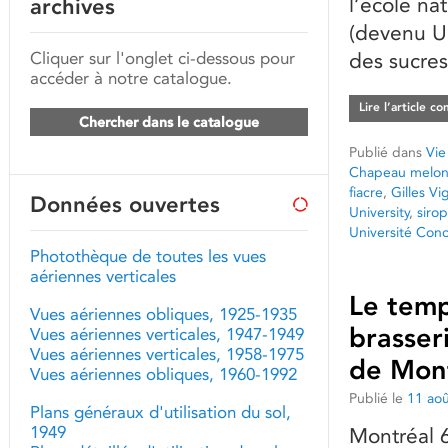
l’école na
archives
(devenu Un
Cliquer sur l'onglet ci-dessous pour
des sucres
accéder à notre catalogue.
Lire l’article c
Chercher dans le catalogue
Publié dans
Vie
Chapeau melon 
fiacre
,
Gilles Vi
Données ouvertes
University
,
siro
Université Conc
Photothèque de toutes les vues
aériennes verticales
Le temp
Vues aériennes obliques, 1925-1935
brasser
Vues aériennes verticales, 1947-1949
Vues aériennes verticales, 1958-1975
de Mont
Vues aériennes obliques, 1960-1992
Publié le
11 ao
Plans généraux d'utilisation du sol,
1949
Montréal 6