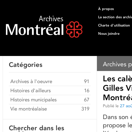
À propos
La section des archi
Charte d'utilisation
Nous joindre
Archives p
Catégories
Les cal
Archives à l'oeuvre
91
Gilles 
Histoires d'ailleurs
16
Montré
Histoires municipales
67
Publié le
27 ao
Vie montréalaise
319
Dans son é
propose le
Chercher dans les