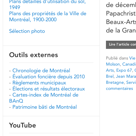
Plans détaillés d'utilisation du sol,
de décembr
1949
Papachrist
Plans des propriétés de la Ville de
Montréal, 1900-2000
Beaux-Arts
de la Gra
Sélection photo
Lire l’article c
Outils externes
Publié dans
Vie
Molson
,
Canadia
-
Chronologie de Montréal
Arts
,
Expo 67
,
-
Évaluation foncière depuis 2010
Brel
,
Jean Mara
-
Règlements municipaux
Bretagne
,
Serv
-
Élections et résultats électoraux
commentaires
-
Cartes-index de Montréal de
BAnQ
-
Patrimoine bâti de Montréal
YouTube