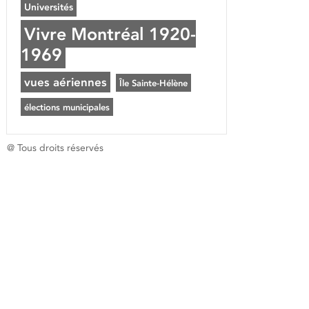
Universités
Vivre Montréal 1920-
1969
vues aériennes
Île Sainte-Hélène
élections municipales
@ Tous droits réservés