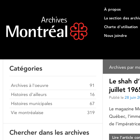
À propos
La section des archi
Charte d'utilisation
Nous joindre
Catégories
Archives par mo
Le shah d’
Archives à l'oeuvre
91
juillet 19
Histoires d'ailleurs
16
Publié le
28 juin 
Histoires municipales
67
Le magazine Mont
Vie montréalaise
319
Québec, l’immeu
de l’impératric
Chercher dans les archives
Lire l’article c