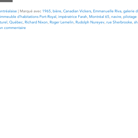
ntréalaise
|
Marqué avec
1965
,
bière
,
Canadian Vickers
,
Emmanuelle Riva
,
galerie d
immeuble d'habitations Port-Royal
,
impératrice Farah
,
Montréal 65
,
navire
,
pilotage
turel
,
Québec
,
Richard Nixon
,
Roger Lemelin
,
Rudolph Nureyev
,
rue Sherbrooke
,
sh
 un commentaire