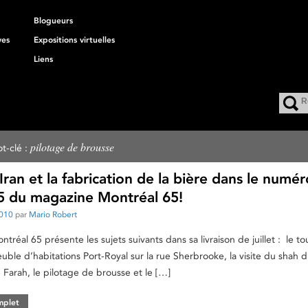
Blogueurs
ves
Expositions virtuelles
Liens
pilotage de brousse
t-clé :
Iran et la fabrication de la bière dans le numé
65 du magazine Montréal 65!
2010
par
Mario Robert
réal 65 présente les sujets suivants dans sa livraison de juillet : le t
ble d’habitations Port-Royal sur la rue Sherbrooke, la visite du shah d’
e Farah, le pilotage de brousse et le […]
omplet