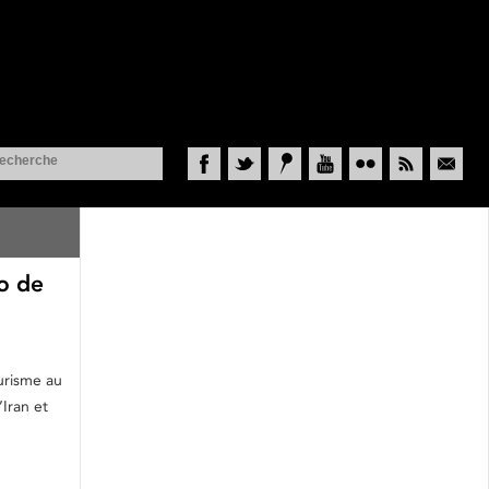
Facebook
Twitter
Historypin
YouTube
Flickr
RSS
Courriel
ro de
ourisme au
Iran et