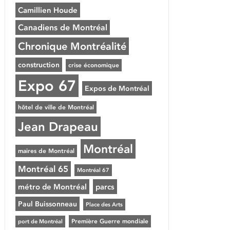
Camillien Houde
Canadiens de Montréal
Chronique Montréalité
construction
crise économique
Expo 67
Expos de Montréal
hôtel de ville de Montréal
Jean Drapeau
Montréal
maires de Montréal
Montréal 65
Montréal 67
métro de Montréal
parcs
Paul Buissonneau
Place des Arts
Première Guerre mondiale
port de Montréal