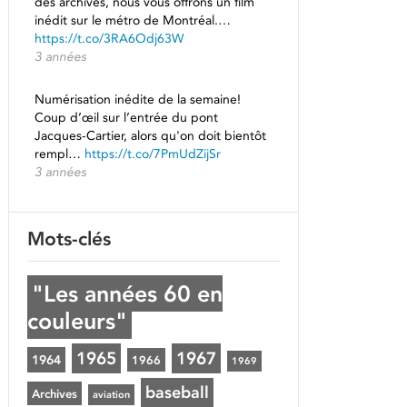
des archives, nous vous offrons un film
inédit sur le métro de Montréal.…
https://t.co/3RA6Odj63W
3 années
Numérisation inédite de la semaine!
Coup d’œil sur l’entrée du pont
Jacques-Cartier, alors qu'on doit bientôt
rempl…
https://t.co/7PmUdZijSr
3 années
Mots-clés
"Les années 60 en
couleurs"
1965
1967
1964
1966
1969
baseball
Archives
aviation