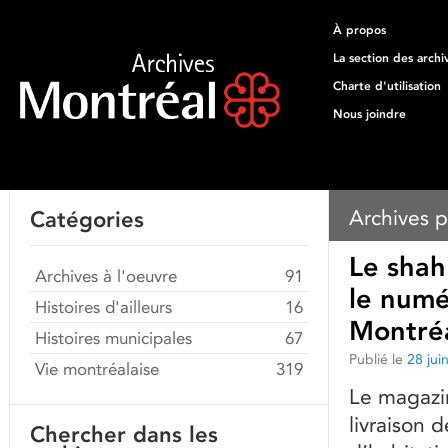
À propos
La section des archi
Charte d'utilisation
Nous joindre
Archives p
Catégories
Le shah 
Archives à l'oeuvre
91
le numé
Histoires d'ailleurs
16
Montréa
Histoires municipales
67
Publié le
28 jui
Vie montréalaise
319
Le magazin
livraison 
Chercher dans les