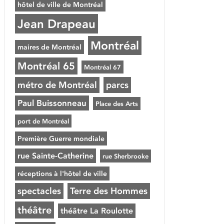
hôtel de ville de Montréal
Jean Drapeau
Montréal
maires de Montréal
Montréal 65
Montréal 67
métro de Montréal
parcs
Paul Buissonneau
Place des Arts
port de Montréal
Première Guerre mondiale
rue Sainte-Catherine
rue Sherbrooke
réceptions à l'hôtel de ville
spectacles
Terre des Hommes
théâtre
théâtre La Roulotte