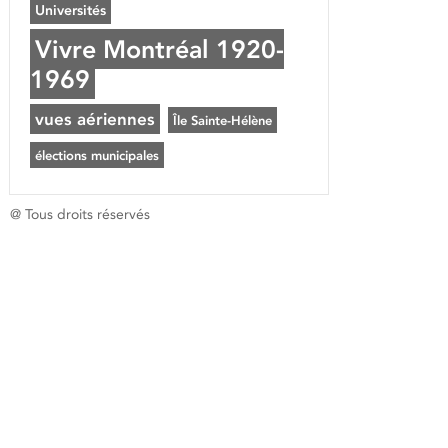
Universités
Vivre Montréal 1920-
1969
vues aériennes
Île Sainte-Hélène
élections municipales
@ Tous droits réservés