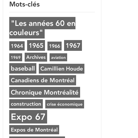
Mots-clés
"Les années 60 en
couleurs"
1965
1967
1964
1966
Archives
1969
aviation
baseball
Camillien Houde
Canadiens de Montréal
Chronique Montréalité
construction
crise économique
Expo 67
Expos de Montréal