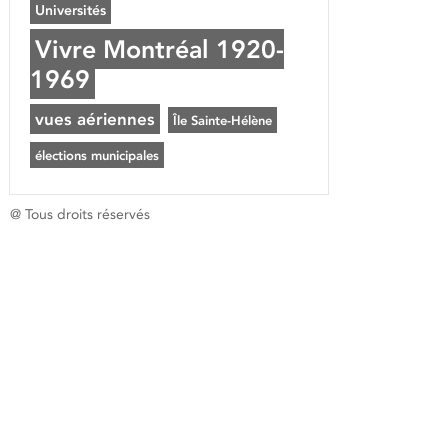
Universités
Vivre Montréal 1920-
1969
vues aériennes
Île Sainte-Hélène
élections municipales
@ Tous droits réservés