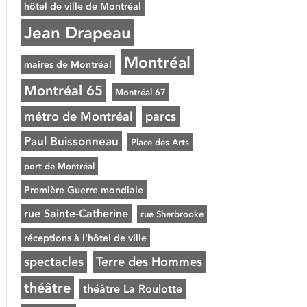
hôtel de ville de Montréal
Jean Drapeau
Montréal
maires de Montréal
Montréal 65
Montréal 67
métro de Montréal
parcs
Paul Buissonneau
Place des Arts
port de Montréal
Première Guerre mondiale
rue Sainte-Catherine
rue Sherbrooke
réceptions à l'hôtel de ville
spectacles
Terre des Hommes
théâtre
théâtre La Roulotte