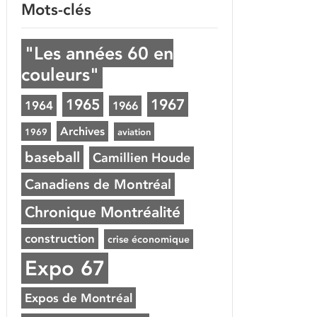
Mots-clés
"Les années 60 en
couleurs"
1965
1967
1964
1966
Archives
1969
aviation
baseball
Camillien Houde
Canadiens de Montréal
Chronique Montréalité
construction
crise économique
Expo 67
Expos de Montréal