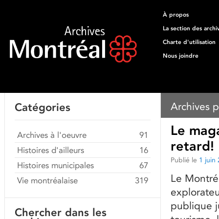
À propos
La section des archi
Charte d'utilisation
Nous joindre
Archives p
Catégories
Le maga
Archives à l'oeuvre
91
retard!
Histoires d'ailleurs
16
Publié le
1 juin
Histoires municipales
67
Le Montréa
Vie montréalaise
319
explorateu
publique j
Chercher dans les