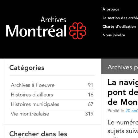
À propos
La section des archi
Charte d'utilisation
Nous joindre
Archives p
Catégories
La navi
Archives à l'oeuvre
91
pont de
Histoires d'ailleurs
16
de Mont
Histoires municipales
67
Publié le
20 ao
Vie montréalaise
319
Le numéro
sujets suiv
Chercher dans les