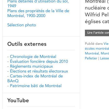
Montréal (
Plans détaillés d'utilisation du sol,
1949
nucléaire 
Plans des propriétés de la Ville de
Wilfrid Pel
Montréal, 1900-2000
églises ca
Sélection photo
Lire l’article c
Outils externes
Publié dans
Vie
écoles montréal
Montréal
,
Mont
-
Chronologie de Montréal
Pelletier
|
Laiss
-
Évaluation foncière depuis 2010
-
Règlements municipaux
-
Élections et résultats électoraux
-
Cartes-index de Montréal de
BAnQ
-
Patrimoine bâti de Montréal
YouTube