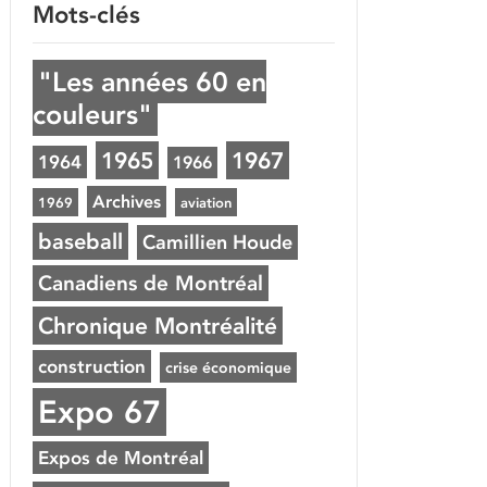
Mots-clés
"Les années 60 en
couleurs"
1965
1967
1964
1966
Archives
1969
aviation
baseball
Camillien Houde
Canadiens de Montréal
Chronique Montréalité
construction
crise économique
Expo 67
Expos de Montréal