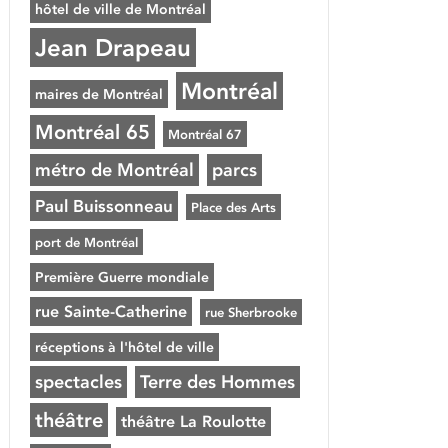
hôtel de ville de Montréal
Jean Drapeau
Montréal
maires de Montréal
Montréal 65
Montréal 67
métro de Montréal
parcs
Paul Buissonneau
Place des Arts
port de Montréal
Première Guerre mondiale
rue Sainte-Catherine
rue Sherbrooke
réceptions à l'hôtel de ville
spectacles
Terre des Hommes
théâtre
théâtre La Roulotte