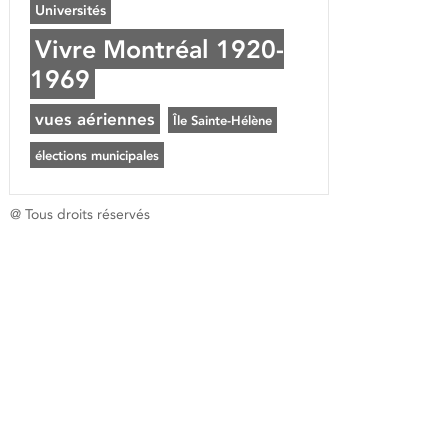
Universités
Vivre Montréal 1920-
1969
vues aériennes
Île Sainte-Hélène
élections municipales
@ Tous droits réservés