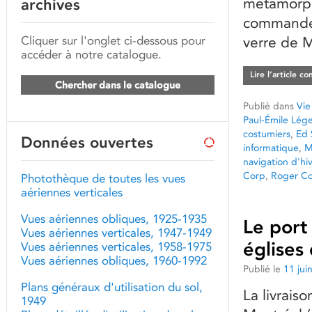
métamorph
archives
commande 
Cliquer sur l'onglet ci-dessous pour
verre de M
accéder à notre catalogue.
Lire l’article c
Chercher dans le catalogue
Publié dans
Vie
Paul-Émile Lége
costumiers
,
Ed 
Données ouvertes
informatique
,
M
navigation d'hi
Corp
,
Roger C
Photothèque de toutes les vues
aériennes verticales
Vues aériennes obliques, 1925-1935
Le port
Vues aériennes verticales, 1947-1949
églises
Vues aériennes verticales, 1958-1975
Vues aériennes obliques, 1960-1992
Publié le
11 jui
Plans généraux d'utilisation du sol,
La livrais
1949