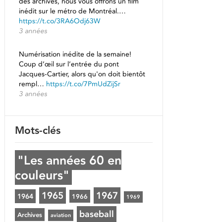
des archives, nous vous offrons un film
inédit sur le métro de Montréal.…
https://t.co/3RA6Odj63W
3 années
Numérisation inédite de la semaine!
Coup d’œil sur l’entrée du pont
Jacques-Cartier, alors qu'on doit bientôt
rempl…
https://t.co/7PmUdZijSr
3 années
Mots-clés
"Les années 60 en
couleurs"
1965
1967
1964
1966
1969
baseball
Archives
aviation