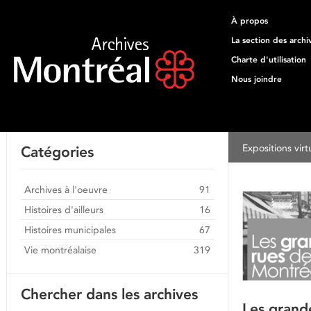
À propos
La section des archi
Charte d'utilisation
Nous joindre
Expositions virt
Catégories
Archives à l'oeuvre
91
Histoires d'ailleurs
16
Histoires municipales
67
Vie montréalaise
319
Chercher dans les archives
Les grand