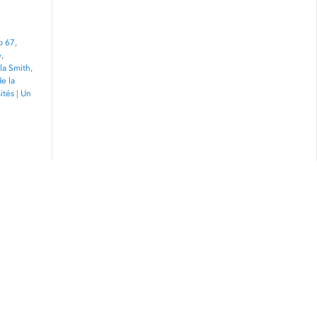
o 67
,
e
,
la Smith
,
de la
ités
|
Un