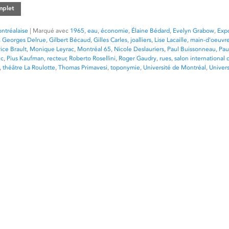
omplet
ntréalaise
|
Marqué avec
1965
,
eau
,
économie
,
Élaine Bédard
,
Evelyn Grabow
,
Exp
,
Georges Delrue
,
Gilbert Bécaud
,
Gilles Carles
,
joalliers
,
Lise Lacaille
,
main-d'oeuvr
ice Brault
,
Monique Leyrac
,
Montréal 65
,
Nicole Deslauriers
,
Paul Buissonneau
,
Pau
ec
,
Pius Kaufman
,
recteur
,
Roberto Rosellini
,
Roger Gaudry
,
rues
,
salon international 
,
théâtre La Roulotte
,
Thomas Primavesi
,
toponymie
,
Université de Montréal
,
Univers