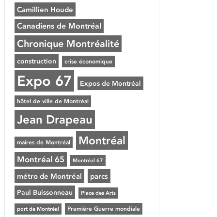
Camillien Houde
Canadiens de Montréal
Chronique Montréalité
construction
crise économique
Expo 67
Expos de Montréal
hôtel de ville de Montréal
Jean Drapeau
Montréal
maires de Montréal
Montréal 65
Montréal 67
métro de Montréal
parcs
Paul Buissonneau
Place des Arts
Première Guerre mondiale
port de Montréal