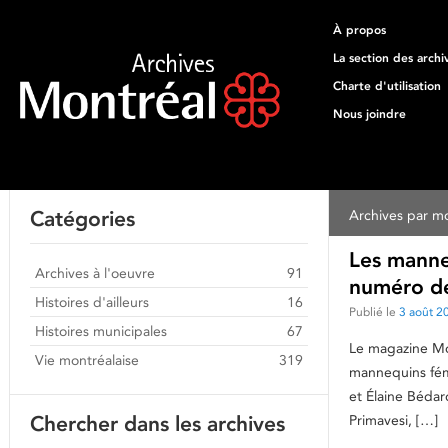
À propos
La section des archi
Charte d'utilisation
Nous joindre
Catégories
Archives par mo
Les manneq
Archives à l'oeuvre
91
numéro de
Histoires d'ailleurs
16
Publié le
3 août 2
Histoires municipales
67
Le magazine Mon
Vie montréalaise
319
mannequins fémi
et Élaine Bédar
Chercher dans les archives
Primavesi, […]