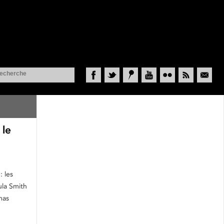
Facebook
Twitter
Historypin
YouTube
Flickr
RSS
Courriel
 le
 les
ula Smith
mas