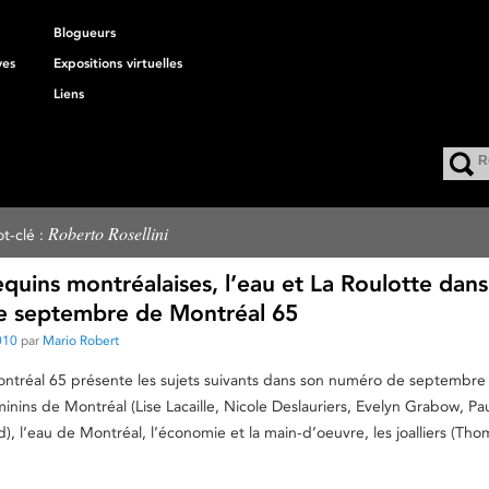
Blogueurs
ves
Expositions virtuelles
Liens
Roberto Rosellini
t-clé :
uins montréalaises, l’eau et La Roulotte dans
 septembre de Montréal 65
010
par
Mario Robert
tréal 65 présente les sujets suivants dans son numéro de septembre :
nins de Montréal (Lise Lacaille, Nicole Deslauriers, Evelyn Grabow, Pa
d), l’eau de Montréal, l’économie et la main-d’oeuvre, les joalliers (Tho