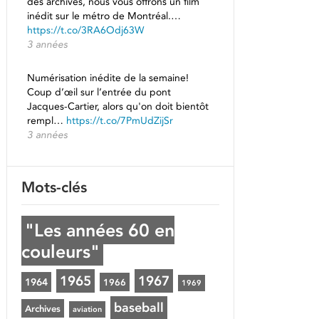
des archives, nous vous offrons un film
inédit sur le métro de Montréal.…
https://t.co/3RA6Odj63W
3 années
Numérisation inédite de la semaine!
Coup d’œil sur l’entrée du pont
Jacques-Cartier, alors qu'on doit bientôt
rempl…
https://t.co/7PmUdZijSr
3 années
Mots-clés
"Les années 60 en
couleurs"
1965
1967
1964
1966
1969
baseball
Archives
aviation