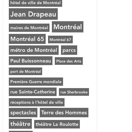
hôtel de ville de Montréal
Jean Drapeau
Montréal
maires de Montréal
Montréal 65
Montréal 67
métro de Montréal
parcs
Paul Buissonneau
Place des Arts
port de Montréal
Première Guerre mondiale
rue Sainte-Catherine
rue Sherbrooke
réceptions à l'hôtel de ville
spectacles
Terre des Hommes
théâtre
théâtre La Roulotte