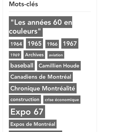
Mots-clés
"Les années 60 en
couleurs"
1965
1967
1964
1966
Archives
1969
aviation
baseball
Camillien Houde
Canadiens de Montréal
Chronique Montréalité
construction
crise économique
Expo 67
Expos de Montréal