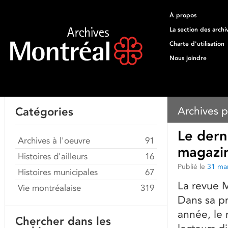
À propos
La section des archi
Charte d'utilisation
Nous joindre
Archives p
Catégories
Le dern
Archives à l'oeuvre
91
magazin
Histoires d'ailleurs
16
Publié le
31 ma
Histoires municipales
67
La revue M
Vie montréalaise
319
Dans sa p
année, le 
Chercher dans les