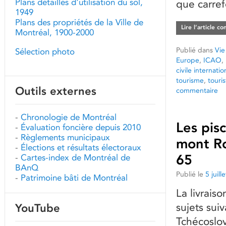
Plans détaillés d'utilisation du sol,
que carref
1949
Plans des propriétés de la Ville de
Lire l’article c
Montréal, 1900-2000
Publié dans
Vie
Sélection photo
Europe
,
ICAO
,
civile internatio
tourisme
,
touris
Outils externes
commentaire
-
Chronologie de Montréal
Les pis
-
Évaluation foncière depuis 2010
-
Règlements municipaux
mont Ro
-
Élections et résultats électoraux
65
-
Cartes-index de Montréal de
BAnQ
Publié le
5 juill
-
Patrimoine bâti de Montréal
La livrais
sujets suiv
YouTube
Tchécoslov