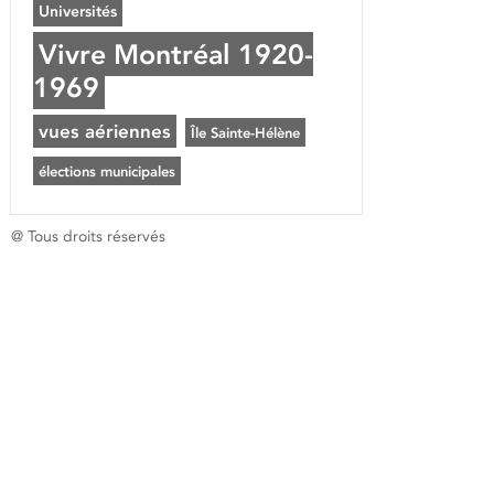
Universités
Vivre Montréal 1920-
1969
vues aériennes
Île Sainte-Hélène
élections municipales
@ Tous droits réservés