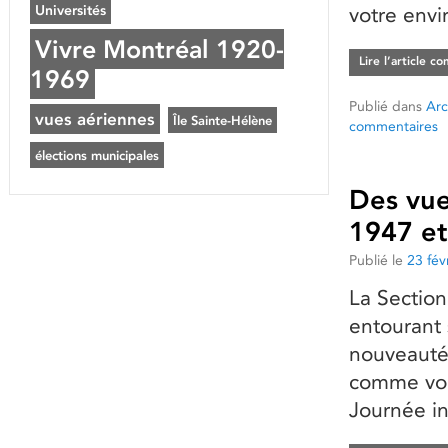
Universités
votre env
Vivre Montréal 1920-
Lire l’article c
1969
Publié dans
Arc
vues aériennes
Île Sainte-Hélène
commentaires
élections municipales
Des vue
1947 et
Publié le
23 fév
La Section
entourant
nouveautés
comme vou
Journée i