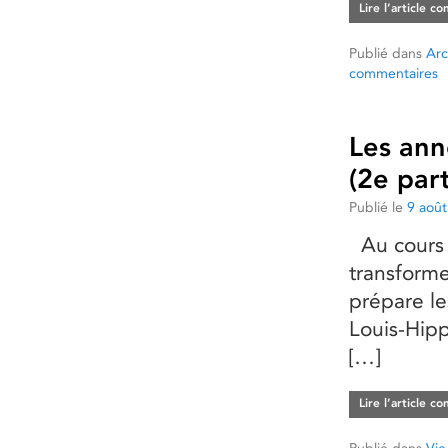
Lire l’article c
Publié dans
Arc
commentaires
Les ann
(2e par
Publié le
9 aoû
Au cours 
transforme
prépare le
Louis-Hipp
[…]
Lire l’article c