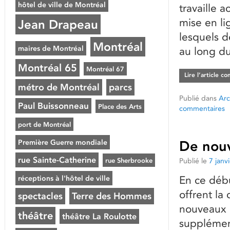
hôtel de ville de Montréal
travaille 
mise en l
Jean Drapeau
lesquels 
Montréal
maires de Montréal
au long d
Montréal 65
Montréal 67
Lire l’article c
métro de Montréal
parcs
Publié dans
Arc
Paul Buissonneau
Place des Arts
commentaires
port de Montréal
Première Guerre mondiale
De nouv
rue Sainte-Catherine
rue Sherbrooke
Publié le
7 janv
réceptions à l'hôtel de ville
En ce déb
offrent la
spectacles
Terre des Hommes
nouveaux 
théâtre
théâtre La Roulotte
supplément