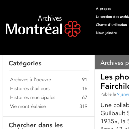
À propos
La section des archi
Charte d'utilisation
Nous joindre
Archives p
Catégories
Les pho
Archives à l'oeuvre
91
Fairchi
Histoires d'ailleurs
16
Publié le
9 janv
Histoires municipales
67
Une colla
Vie montréalaise
319
Guilbault 
1935», la 
Chercher dans les