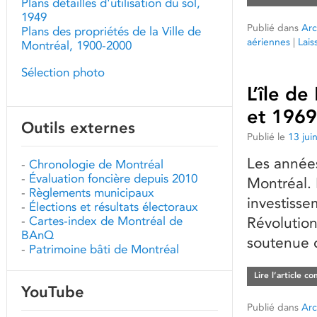
Plans détaillés d'utilisation du sol,
1949
Publié dans
Arc
Plans des propriétés de la Ville de
aériennes
|
Lai
Montréal, 1900-2000
Sélection photo
L’île d
et 1969
Outils externes
Publié le
13 jui
Les années
-
Chronologie de Montréal
-
Évaluation foncière depuis 2010
Montréal. 
-
Règlements municipaux
investisse
-
Élections et résultats électoraux
-
Cartes-index de Montréal de
Révolution
BAnQ
soutenue d
-
Patrimoine bâti de Montréal
Lire l’article c
YouTube
Publié dans
Arc