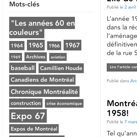
Mots-clés
Publié le
2 avri
L’année 1
"Les années 60 en
dans la ré
couleurs"
l’aménagem
définitive
1965
1967
1964
1966
de la rue 
Archives
1969
aviation
baseball
Camillien Houde
Lire l’article c
Canadiens de Montréal
Publié dans
Arc
Chronique Montréalité
Montréa
construction
crise économique
1958!
Expo 67
Publié le
7 mar
Expos de Montréal
Tel qu’ann