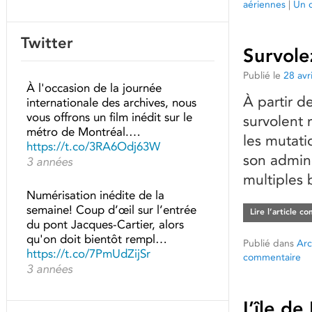
aériennes
|
Un 
Twitter
Survole
Publié le
28 avr
À l'occasion de la journée
À partir d
internationale des archives, nous
vous offrons un film inédit sur le
survolent 
métro de Montréal.…
les mutati
https://t.co/3RA6Odj63W
son admin
3 années
multiples 
Numérisation inédite de la
semaine! Coup d’œil sur l’entrée
Lire l’article c
du pont Jacques-Cartier, alors
qu'on doit bientôt rempl…
Publié dans
Arc
https://t.co/7PmUdZijSr
commentaire
3 années
L’île d