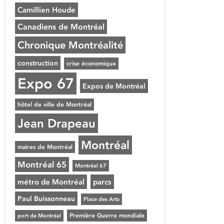
Camillien Houde
Canadiens de Montréal
Chronique Montréalité
construction
crise économique
Expo 67
Expos de Montréal
hôtel de ville de Montréal
Jean Drapeau
Montréal
maires de Montréal
Montréal 65
Montréal 67
métro de Montréal
parcs
Paul Buissonneau
Place des Arts
Première Guerre mondiale
port de Montréal