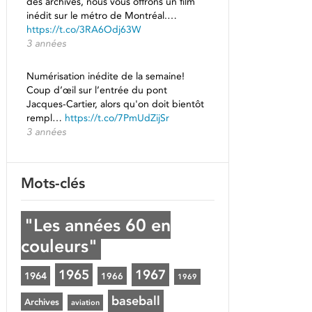
des archives, nous vous offrons un film
inédit sur le métro de Montréal.…
https://t.co/3RA6Odj63W
3 années
Numérisation inédite de la semaine!
Coup d’œil sur l’entrée du pont
Jacques-Cartier, alors qu'on doit bientôt
rempl…
https://t.co/7PmUdZijSr
3 années
Mots-clés
"Les années 60 en
couleurs"
1965
1967
1964
1966
1969
baseball
Archives
aviation