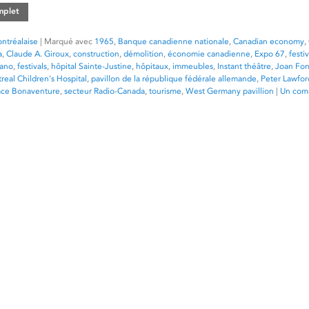
omplet
ntréalaise
|
Marqué avec
1965
,
Banque canadienne nationale
,
Canadian economy
,
a
,
Claude A. Giroux
,
construction
,
démolition
,
économie canadienne
,
Expo 67
,
festiv
iano
,
festivals
,
hôpital Sainte-Justine
,
hôpitaux
,
immeubles
,
Instant théâtre
,
Joan Fon
real Children's Hospital
,
pavillon de la république fédérale allemande
,
Peter Lawfor
ace Bonaventure
,
secteur Radio-Canada
,
tourisme
,
West Germany pavillion
|
Un com