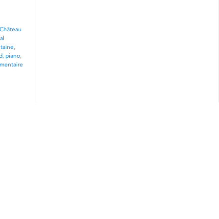
Château
al
taine
,
d
,
piano
,
mentaire