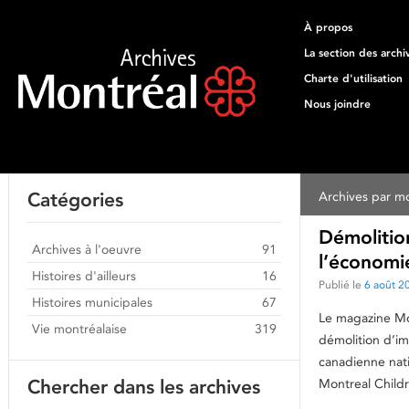
À propos
La section des archi
Charte d'utilisation
Nous joindre
Catégories
Archives par mo
Démolition
Archives à l'oeuvre
91
l’économi
Histoires d'ailleurs
16
Publié le
6 août 2
Histoires municipales
67
Le magazine Mon
Vie montréalaise
319
démolition d’im
canadienne nati
Chercher dans les archives
Montreal Childr