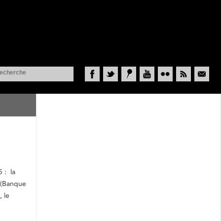
Facebook
Twitter
Historypin
YouTube
Flickr
RSS
Courriel
 : la
s (Banque
 le