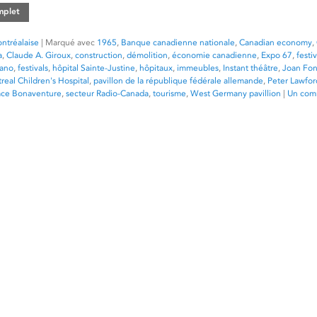
omplet
ntréalaise
|
Marqué avec
1965
,
Banque canadienne nationale
,
Canadian economy
,
a
,
Claude A. Giroux
,
construction
,
démolition
,
économie canadienne
,
Expo 67
,
festiv
iano
,
festivals
,
hôpital Sainte-Justine
,
hôpitaux
,
immeubles
,
Instant théâtre
,
Joan Fon
real Children's Hospital
,
pavillon de la république fédérale allemande
,
Peter Lawfor
ace Bonaventure
,
secteur Radio-Canada
,
tourisme
,
West Germany pavillion
|
Un com