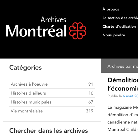
À propos
La section des archi
Charte d'utilisation
Nous joindre
Catégories
Archives par mo
Démolition
Archives à l'oeuvre
91
l’économi
Histoires d'ailleurs
16
Publié le
6 août 2
Histoires municipales
67
Le magazine Mon
Vie montréalaise
319
démolition d’im
canadienne nati
Chercher dans les archives
Montreal Childr