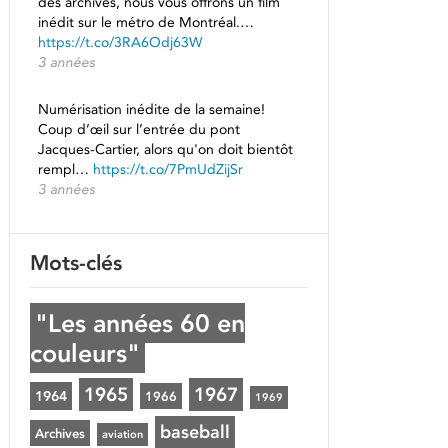
des archives, nous vous offrons un film
inédit sur le métro de Montréal.…
https://t.co/3RA6Odj63W
3 années
Numérisation inédite de la semaine!
Coup d’œil sur l’entrée du pont
Jacques-Cartier, alors qu'on doit bientôt
rempl…
https://t.co/7PmUdZijSr
3 années
Mots-clés
"Les années 60 en
couleurs"
1965
1967
1964
1966
1969
baseball
Archives
aviation