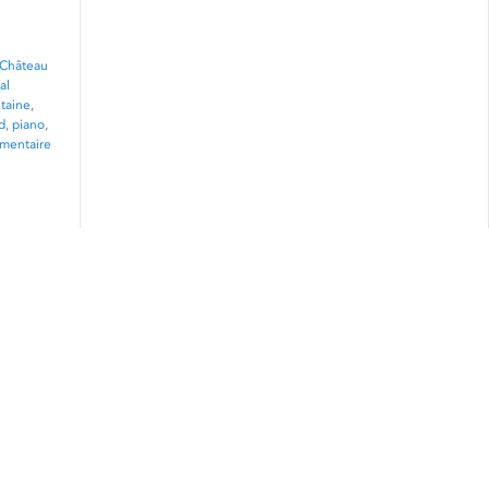
Château
al
taine
,
d
,
piano
,
mentaire