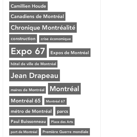
Camillien Houde
Canadiens de Montréal
Chronique Montréalité
construction
crise économique
Expo 67
Expos de Montréal
hôtel de ville de Montréal
Jean Drapeau
Montréal
maires de Montréal
Montréal 65
Montréal 67
métro de Montréal
parcs
Paul Buissonneau
Place des Arts
Première Guerre mondiale
port de Montréal