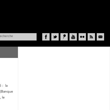
Facebook
Twitter
Historypin
YouTube
Flickr
RSS
Courriel
 : la
s (Banque
 le