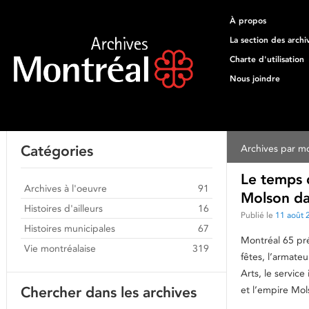
À propos
La section des archi
Charte d'utilisation
Nous joindre
Catégories
Archives par mo
Le temps d
Archives à l'oeuvre
91
Molson da
Histoires d'ailleurs
16
Publié le
11 août 
Histoires municipales
67
Montréal 65 pr
Vie montréalaise
319
fêtes, l’armate
Arts, le servic
Chercher dans les archives
et l’empire Mol