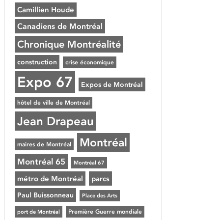
Camillien Houde
Canadiens de Montréal
Chronique Montréalité
construction
crise économique
Expo 67
Expos de Montréal
hôtel de ville de Montréal
Jean Drapeau
Montréal
maires de Montréal
Montréal 65
Montréal 67
métro de Montréal
parcs
Paul Buissonneau
Place des Arts
Première Guerre mondiale
port de Montréal