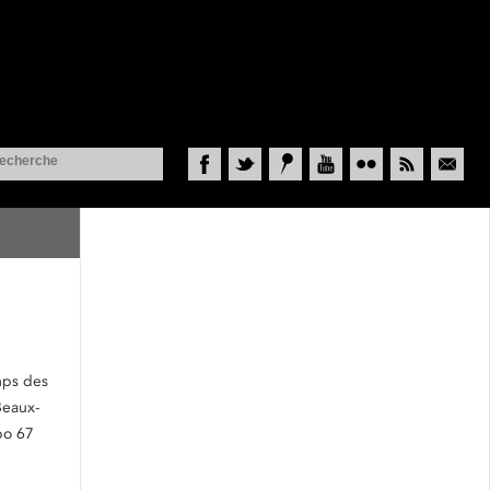
Facebook
Twitter
Historypin
YouTube
Flickr
RSS
Courriel
mps des
Beaux-
po 67