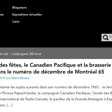
Blogueurs
ves
Expositions virtuelles
Liens
compagnie Molson
t-clé :
es fêtes, le Canadien Pacifique et la brasserie
ns le numéro de décembre de Montréal 65
2010
par
Mario Robert
ésente les sujets suivants dans son numéro de décembre 1965 : le te
ur Phrixos Papachristidis, la compagnie Canadien Pacifique, l’école des 
e international de Radio-Canada, le pavillon de la Grande-Bretagne à Ex
son. […]