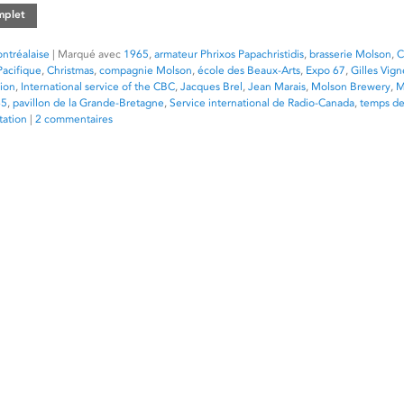
omplet
ntréalaise
|
Marqué avec
1965
,
armateur Phrixos Papachristidis
,
brasserie Molson
,
C
acifique
,
Christmas
,
compagnie Molson
,
école des Beaux-Arts
,
Expo 67
,
Gilles Vign
lion
,
International service of the CBC
,
Jacques Brel
,
Jean Marais
,
Molson Brewery
,
M
65
,
pavillon de la Grande-Bretagne
,
Service international de Radio-Canada
,
temps de
tation
|
2 commentaires