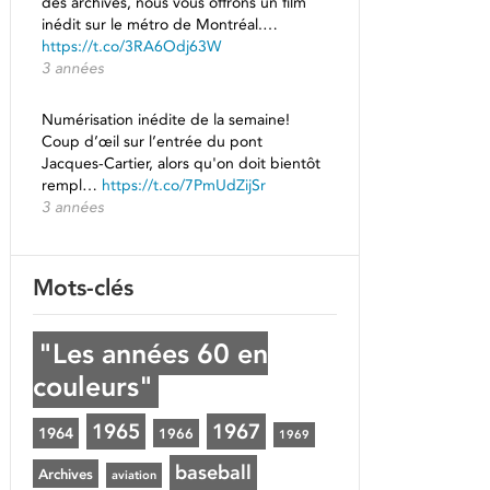
des archives, nous vous offrons un film
inédit sur le métro de Montréal.…
https://t.co/3RA6Odj63W
3 années
Numérisation inédite de la semaine!
Coup d’œil sur l’entrée du pont
Jacques-Cartier, alors qu'on doit bientôt
rempl…
https://t.co/7PmUdZijSr
3 années
Mots-clés
"Les années 60 en
couleurs"
1965
1967
1964
1966
1969
baseball
Archives
aviation