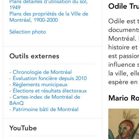
Plans détaillés d'utilisation du sol,
Odile Tr
1949
Plans des propriétés de la Ville de
Montréal, 1900-2000
Odile est 
documents 
Sélection photo
Montréal. 
histoire et
Outils externes
est passio
influence 
-
Chronologie de Montréal
la ville, e
-
Évaluation foncière depuis 2010
espère en 
-
Règlements municipaux
-
Élections et résultats électoraux
Mario R
-
Cartes-index de Montréal de
BAnQ
-
Patrimoine bâti de Montréal
YouTube