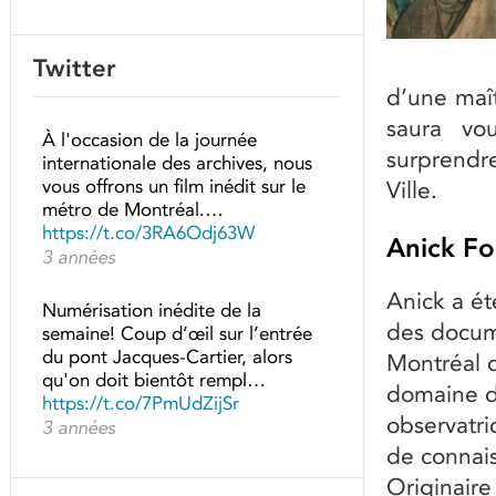
Twitter
d’une maît
saura vo
À l'occasion de la journée
surprendr
internationale des archives, nous
vous offrons un film inédit sur le
Ville.
métro de Montréal.…
https://t.co/3RA6Odj63W
Anick Fo
3 années
Anick a été
Numérisation inédite de la
des docume
semaine! Coup d’œil sur l’entrée
du pont Jacques-Cartier, alors
Montréal 
qu'on doit bientôt rempl…
domaine d
https://t.co/7PmUdZijSr
observatri
3 années
de connais
Originaire