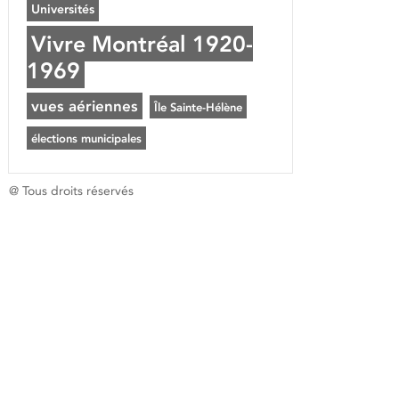
Universités
Vivre Montréal 1920-
1969
vues aériennes
Île Sainte-Hélène
élections municipales
@ Tous droits réservés