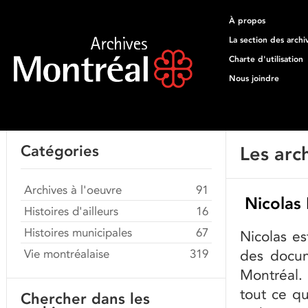
À propos
La section des archi
Charte d'utilisation
Nous joindre
Catégories
Les arch
Archives à l'oeuvre
91
Nicolas
Histoires d'ailleurs
16
Histoires municipales
67
Nicolas es
Vie montréalaise
319
des docum
Montréal. 
tout ce q
Chercher dans les