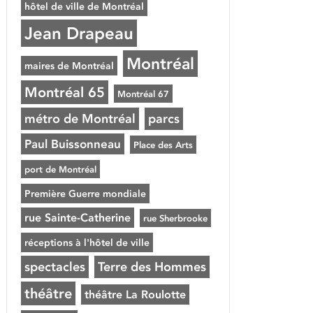
hôtel de ville de Montréal
Jean Drapeau
Montréal
maires de Montréal
Montréal 65
Montréal 67
métro de Montréal
parcs
Paul Buissonneau
Place des Arts
port de Montréal
Première Guerre mondiale
rue Sainte-Catherine
rue Sherbrooke
réceptions à l'hôtel de ville
spectacles
Terre des Hommes
théâtre
théâtre La Roulotte