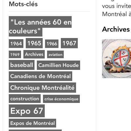
Mots-clés
vous invit
Montréal à
"Les années 60 en
Archives
couleurs"
1965
1967
1964
1966
Archives
1969
aviation
baseball
Camillien Houde
Canadiens de Montréal
Chronique Montréalité
construction
crise économique
Expo 67
Expos de Montréal