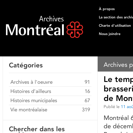
À propos
La section des archi
Charte d'utilisation
Nous joindre
Archives p
Catégories
Le temp
Archives à l'oeuvre
91
brasser
Histoires d'ailleurs
16
de Mont
Histoires municipales
67
Publié le
11 ao
Vie montréalaise
319
Montréal 6
de décembr
Chercher dans les