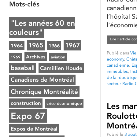
Mots-clés
canadienn
l’hôpital 
"Les années 60 en
l’économie
couleurs"
Lire l’article c
1965
1967
1964
1966
Publié dans
Vie
Archives
1969
aviation
economy
,
Chât
canadienne
,
Ex
baseball
Camillien Houde
immeubles
,
Ins
de la républiqu
Canadiens de Montréal
secteur Radio-
Chronique Montréalité
construction
crise économique
Les man
Expo 67
Roulott
Montré
Expos de Montréal
Publié le
3 aoû