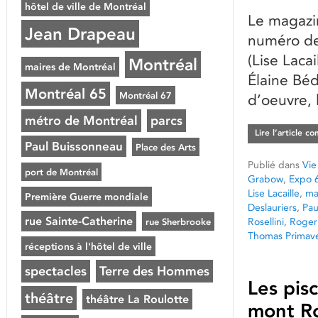
hôtel de ville de Montréal
Le magazin
Jean Drapeau
numéro de
(Lise Laca
Montréal
maires de Montréal
Élaine Béd
Montréal 65
Montréal 67
d’oeuvre, 
métro de Montréal
parcs
Lire l’article c
Paul Buissonneau
Place des Arts
Publié dans
Vie
port de Montréal
Grabow
,
Expo 
Lise Lacaille
,
ma
Première Guerre mondiale
Deslauriers
,
Pau
rue Sainte-Catherine
Rosellini
,
Roger
rue Sherbrooke
Thomas Primave
réceptions à l'hôtel de ville
spectacles
Terre des Hommes
Les pis
théâtre
théâtre La Roulotte
mont Ro