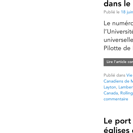
dans le
Publié le
18 jui
Le numéro 
l’Universit
universell
Pilotte de
Lire l’article c
Publié dans
Vie
Canadiens de M
Layton
,
Lambert
Canada
,
Rollin
commentaire
Le port
églises