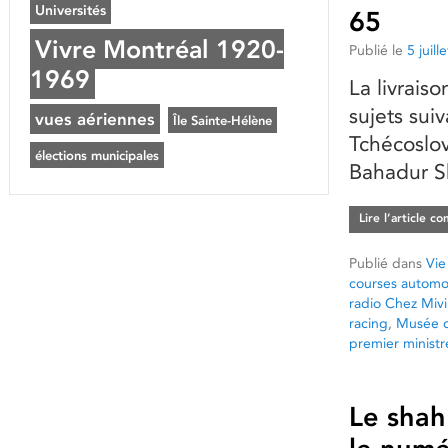
Universités
65
Vivre Montréal 1920-
Publié le
5 juill
1969
La livrais
sujets suiv
vues aériennes
Île Sainte-Hélène
Tchécoslov
élections municipales
Bahadur Sh
Lire l’article c
Publié dans
Vie
courses automo
radio Chez Mivi
racing
,
Musée d
premier ministr
Le shah 