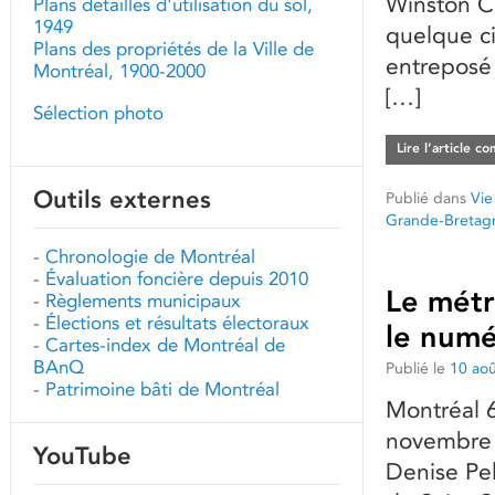
Winston Ch
Plans détaillés d'utilisation du sol,
1949
quelque ci
Plans des propriétés de la Ville de
entreposé 
Montréal, 1900-2000
[…]
Sélection photo
Lire l’article c
Outils externes
Publié dans
Vie
Grande-Bretag
-
Chronologie de Montréal
-
Évaluation foncière depuis 2010
Le métr
-
Règlements municipaux
-
Élections et résultats électoraux
le num
-
Cartes-index de Montréal de
BAnQ
Publié le
10 ao
-
Patrimoine bâti de Montréal
Montréal 6
novembre 
YouTube
Denise Pel