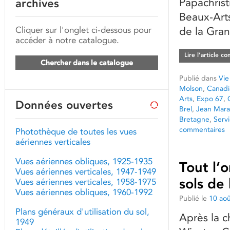
Papachrist
archives
Beaux-Arts
Cliquer sur l'onglet ci-dessous pour
de la Gra
accéder à notre catalogue.
Lire l’article c
Chercher dans le catalogue
Publié dans
Vie
Molson
,
Canadia
Arts
,
Expo 67
,
Données ouvertes
Brel
,
Jean Mara
Bretagne
,
Serv
commentaires
Photothèque de toutes les vues
aériennes verticales
Vues aériennes obliques, 1925-1935
Tout l’
Vues aériennes verticales, 1947-1949
sols de 
Vues aériennes verticales, 1958-1975
Vues aériennes obliques, 1960-1992
Publié le
10 ao
Plans généraux d'utilisation du sol,
Après la c
1949