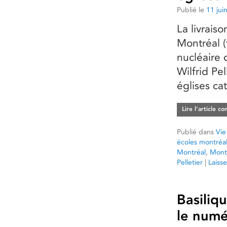
Publié le
11 jui
La livrais
Montréal (
nucléaire 
Wilfrid Pel
églises ca
Lire l’article c
Publié dans
Vie
écoles montréal
Montréal
,
Mont
Pelletier
|
Laiss
Basiliq
le numé