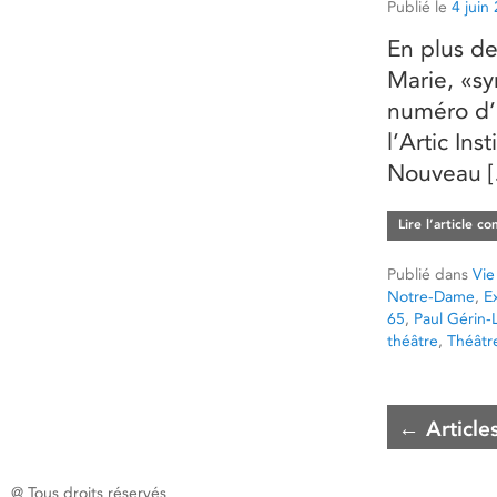
Publié le
4 juin
En plus de
Marie, «sy
numéro d’a
l’Artic In
Nouveau 
Lire l’article c
Publié dans
Vie
Notre-Dame
,
E
65
,
Paul Gérin-L
théâtre
,
Théât
←
Article
@ Tous droits réservés