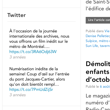
de Saint-S
l’édifice d
Twitter
Lire l’article c
À l'occasion de la journée
Publié dans
Vie
internationale des archives, nous
Denise Pelletier
Sulpice
,
métro 
vous offrons un film inédit sur le
Sun Life
,
tavern
métro de Montréal.…
https://t.co/3RA6Odj63W
3 années
Démolit
Numérisation inédite de la
enfants
semaine! Coup d’œil sur l’entrée
d’octob
du pont Jacques-Cartier, alors
qu'on doit bientôt rempl…
Publié le
6 aoû
https://t.co/7PmUdZijSr
3 années
Le magazin
numéro d’
Radio-Cana