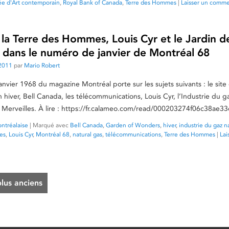
e d'Art contemporain
,
Royal Bank of Canada
,
Terre des Hommes
|
Laisser un comme
r la Terre des Hommes, Louis Cyr et le Jardin d
s dans le numéro de janvier de Montréal 68
2011
par
Mario Robert
nvier 1968 du magazine Montréal porte sur les sujets suivants : le site
iver, Bell Canada, les télécommunications, Louis Cyr, l’Industrie du ga
s Merveilles. À lire : https://fr.calameo.com/read/000203274f06c38ae3
ntréalaise
|
Marqué avec
Bell Canada
,
Garden of Wonders
,
hiver
,
industrie du gaz n
les
,
Louis Cyr
,
Montréal 68
,
natural gas
,
télécommunications
,
Terre des Hommes
|
Lai
plus anciens