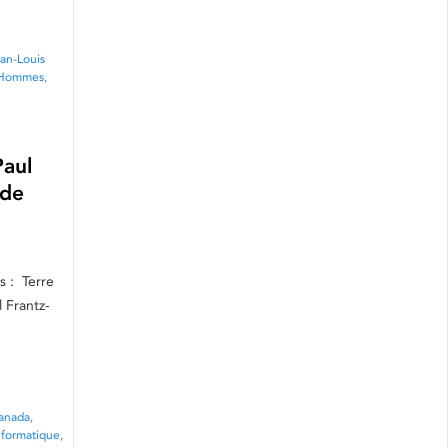
an-Louis
s Hommes
,
Paul
 de
s : Terre
 Frantz-
anada
,
nformatique
,