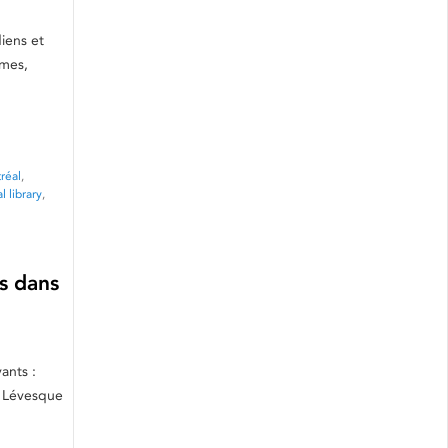
iens et
mmes,
réal
,
l library
,
és dans
ants :
s Lévesque