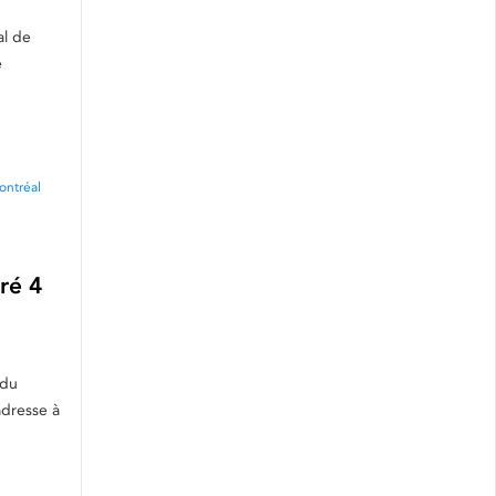
al de
e
ontréal
ré 4
 du
adresse à