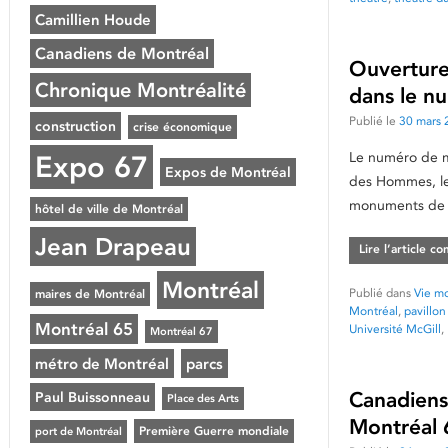
Camillien Houde
Canadiens de Montréal
Ouverture
Chronique Montréalité
dans le n
Publié le
30 mars 
construction
crise économique
Le numéro de ma
Expo 67
Expos de Montréal
des Hommes, le 
monuments de M
hôtel de ville de Montréal
Jean Drapeau
Lire l’article c
Montréal
Publié dans
Vie mo
maires de Montréal
Montréal
,
pavillo
Montréal 65
Université McGill
,
Montréal 67
métro de Montréal
parcs
Canadiens
Paul Buissonneau
Place des Arts
Montréal 
Première Guerre mondiale
port de Montréal