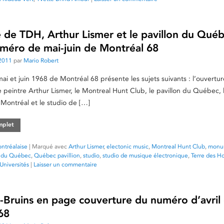
 de TDH, Arthur Lismer et le pavillon du Qué
uméro de mai-juin de Montréal 68
2011
par
Mario Robert
i et juin 1968 de Montréal 68 présente les sujets suivants : l’ouvertur
peintre Arthur Lismer, le Montreal Hunt Club, le pavillon du Québec, 
ontréal et le studio de […]
omplet
ntréalaise
|
Marqué avec
Arthur Lismer
,
electonic music
,
Montreal Hunt Club
,
monu
n du Québec
,
Québec pavillion
,
studio
,
studio de musique électronique
,
Terre des 
Universités
|
Laisser un commentaire
-Bruins en page couverture du numéro d’avril
68