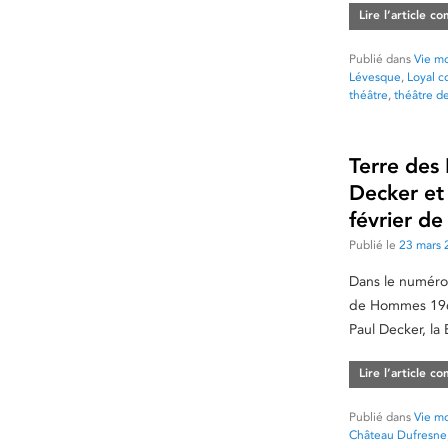
Lire l’article c
Publié dans
Vie mo
Lévesque
,
Loyal c
théâtre
,
théâtre d
Terre des
Decker et
février d
Publié le
23 mars 
Dans le numéro 
de Hommes 1968,
Paul Decker, la
Lire l’article c
Publié dans
Vie mo
Château Dufresne