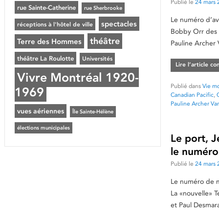
Publié le
24 mars 
rue Sainte-Catherine
rue Sherbrooke
Le numéro d’av
spectacles
réceptions à l'hôtel de ville
Bobby Orr des B
théâtre
Terre des Hommes
Pauline Archer 
théâtre La Roulotte
Universités
Lire l’article c
Vivre Montréal 1920-
Publié dans
Vie mo
1969
Canadian Pacific
,
Pauline Archer Van
vues aériennes
Île Sainte-Hélène
élections municipales
Le port, J
le numéro
Publié le
24 mars 
Le numéro de ma
La «nouvelle» 
et Paul Desmara