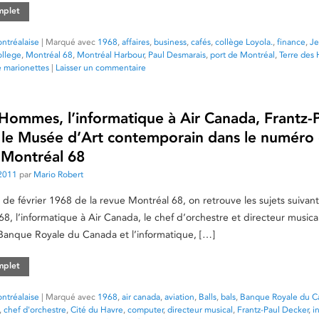
omplet
ntréalaise
|
Marqué avec
1968
,
affaires
,
business
,
cafés
,
collège Loyola.
,
finance
,
Je
ollege
,
Montréal 68
,
Montréal Harbour
,
Paul Desmarais
,
port de Montréal
,
Terre de
e marionettes
|
Laisser un commentaire
 Hommes, l’informatique à Air Canada, Frantz-
 le Musée d’Art contemporain dans le numéro
e Montréal 68
2011
par
Mario Robert
de février 1968 de la revue Montréal 68, on retrouve les sujets suivant
 l’informatique à Air Canada, le chef d’orchestre et directeur musical
 Banque Royale du Canada et l’informatique, […]
omplet
ntréalaise
|
Marqué avec
1968
,
air canada
,
aviation
,
Balls
,
bals
,
Banque Royale du C
,
chef d'orchestre
,
Cité du Havre
,
computer
,
directeur musical
,
Frantz-Paul Decker
,
i