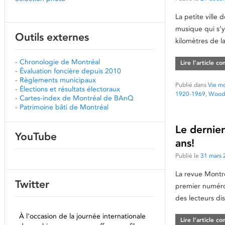
La petite ville
musique qui s’y 
Outils externes
kilomètres de l
-
Chronologie de Montréal
Lire l’article c
-
Évaluation foncière depuis 2010
-
Règlements municipaux
Publié dans
Vie mo
-
Élections et résultats électoraux
1920-1969
,
Wood
-
Cartes-index de Montréal de BAnQ
-
Patrimoine bâti de Montréal
Le dernie
YouTube
ans!
Publié le
31 mars 
La revue Montré
Twitter
premier numéro
des lecteurs d
À l'occasion de la journée internationale
Lire l’article c