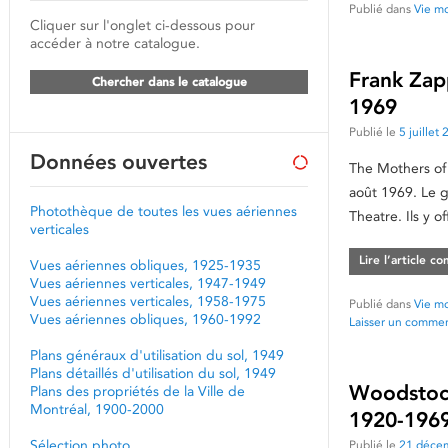
Publié dans
Vie mo
Cliquer sur l'onglet ci-dessous pour
accéder à notre catalogue.
Frank Zap
Chercher dans le catalogue
1969
Publié le
5 juillet
Données ouvertes
The Mothers of 
août 1969. Le g
Photothèque de toutes les vues aériennes
Theatre. Ils y of
verticales
Lire l’article c
Vues aériennes obliques, 1925-1935
Vues aériennes verticales, 1947-1949
Vues aériennes verticales, 1958-1975
Publié dans
Vie mo
Vues aériennes obliques, 1960-1992
Laisser un commen
Plans généraux d'utilisation du sol, 1949
Plans détaillés d'utilisation du sol, 1949
Woodstock
Plans des propriétés de la Ville de
Montréal, 1900-2000
1920-1969
Sélection photo
Publié le
21 déce