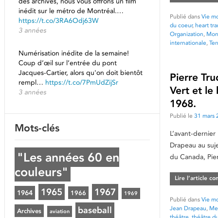
des archives, nous vous offrons un film
inédit sur le métro de Montréal.…
Publié dans
Vie mo
https://t.co/3RA6Odj63W
du coeur
,
heart tr
3 années
Organization
,
Mont
internationale
,
Te
Numérisation inédite de la semaine!
Coup d’œil sur l’entrée du pont
Jacques-Cartier, alors qu'on doit bientôt
Pierre Tru
rempl…
https://t.co/7PmUdZijSr
Vert et l
3 années
1968.
Publié le
31 mars 
Mots-clés
L’avant-dernier
Drapeau au suje
"Les années 60 en
du Canada, Pie
couleurs"
Lire l’article c
1965
1967
1964
1966
1969
Publié dans
Vie mo
Jean Drapeau
,
Me
baseball
Archives
aviation
théâtre
,
théâtre d