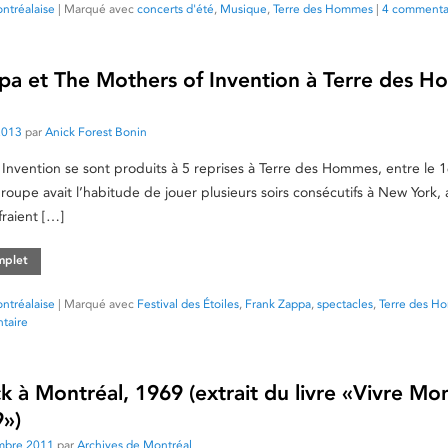
ntréalaise
|
Marqué avec
concerts d'été
,
Musique
,
Terre des Hommes
|
4 commenta
pa et The Mothers of Invention à Terre des 
 2013
par
Anick Forest Bonin
Invention se sont produits à 5 reprises à Terre des Hommes, entre le 1
roupe avait l’habitude de jouer plusieurs soirs consécutifs à New York, 
fraient […]
omplet
ntréalaise
|
Marqué avec
Festival des Étoiles
,
Frank Zappa
,
spectacles
,
Terre des H
taire
 à Montréal, 1969 (extrait du livre «Vivre Mon
»)
mbre 2011
par
Archives de Montréal