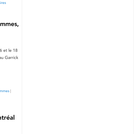
ires
Hommes,
6 et le 18
au Garrick
ommes
|
tréal