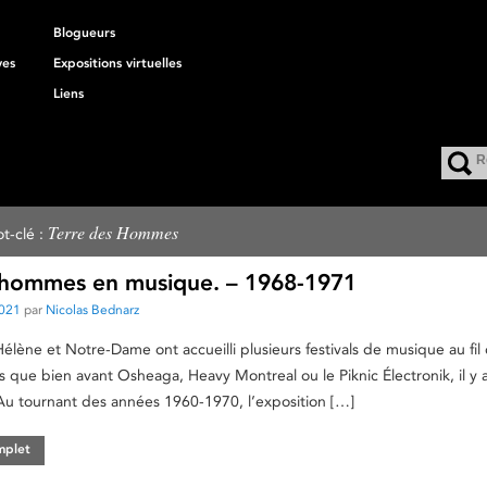
Blogueurs
ves
Expositions virtuelles
Liens
Terre des Hommes
t-clé :
 hommes en musique. – 1968-1971
2021
par
Nicolas Bednarz
Hélène et Notre-Dame ont accueilli plusieurs festivals de musique au fil
s que bien avant Osheaga, Heavy Montreal ou le Piknic Électronik, il y 
 tournant des années 1960-1970, l’exposition […]
omplet