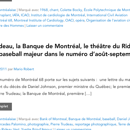
ntréalaise
|
Marqué avec
1968
,
chant
,
Colette Bocky
,
École Polytechnique de Mont
ansplant
,
IATA
,
ICAO
,
Institut de cardiologie de Montréal
,
International Civil Aviation
réal 68
,
Montreal Institute of Cardiology
,
OACI
,
opéra
,
Organisation de l'aviation ci
rre des Hommes
|
Laisser un commentaire
deau, la Banque de Montréal, le théâtre du Ri
e baseball majeur dans le numéro d’août-septe
2011
par
Mario Robert
 numéro de Montréal 68 porte sur les sujets suivants : une lettre du m
t du décès de Daniel Johnson, premier ministre du Québec; le premie
rre Trudeau; la Banque de Montréal, première […]
omplet
ntréalaise
|
Marqué avec
Bank of Montreal
,
Banque de Montréal
,
baseball
,
Daniel 
rcedes Palomino
,
photographie
,
Pierre Trudeau
,
reportage photographique
,
Terre 
u Rideau Vert
,
Yvette Brind'Amour
|
Laisser un commentaire