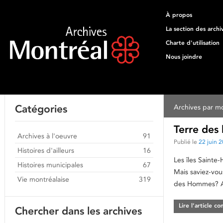
À propos
La section des archi
Charte d'utilisation
Nous joindre
Catégories
Archives par mo
Terre des
Archives à l'oeuvre
91
Publié le
22 juin 
Histoires d'ailleurs
16
Les îles Sainte-
Histoires municipales
67
Mais saviez-vou
Vie montréalaise
319
des Hommes? Au
Lire l’article c
Chercher dans les archives