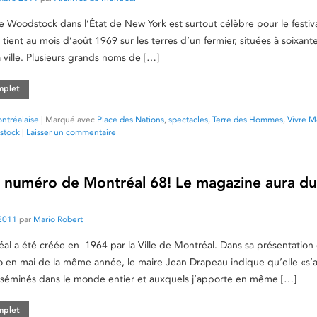
 de Woodstock dans l’État de New York est surtout célèbre pour le festiv
tient au mois d’août 1969 sur les terres d’un fermier, situées à soixant
a ville. Plusieurs grands noms de […]
omplet
ntréalaise
|
Marqué avec
Place des Nations
,
spectacles
,
Terre des Hommes
,
Vivre M
stock
|
Laisser un commentaire
r numéro de Montréal 68! Le magazine aura du
2011
par
Mario Robert
al a été créée en 1964 par la Ville de Montréal. Dans sa présentation
 en mai de la même année, le maire Jean Drapeau indique qu’elle «s’
isséminés dans le monde entier et auxquels j’apporte en même […]
omplet