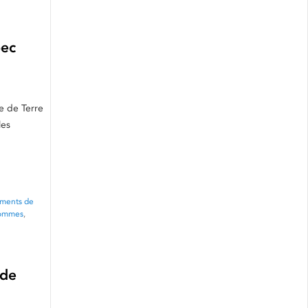
bec
e de Terre
les
ments de
Hommes
,
 de