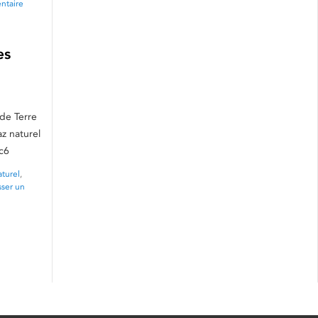
ntaire
es
 de Terre
z naturel
3c6
aturel
,
sser un