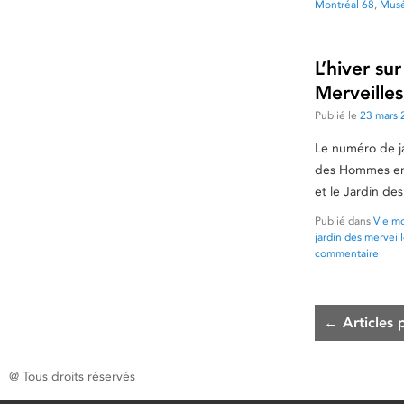
Montréal 68
,
Musé
L’hiver su
Merveille
Publié le
23 mars 
Le numéro de ja
des Hommes en h
et le Jardin de
Publié dans
Vie mo
jardin des merveil
commentaire
←
Articles 
@ Tous droits réservés