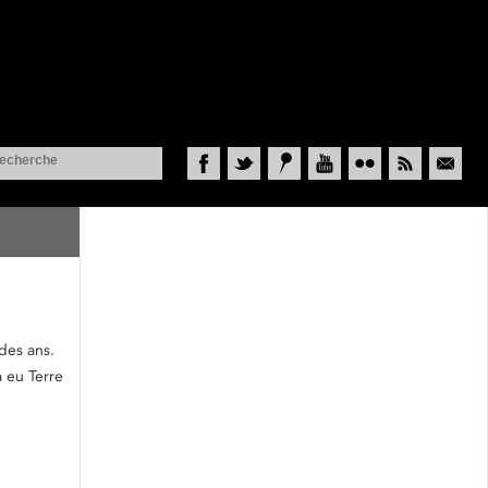
Facebook
Twitter
Historypin
YouTube
Flickr
RSS
Courriel
 des ans.
a eu Terre