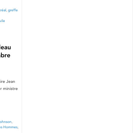
réal
,
greffe
vile
deau
mbre
aire Jean
r ministre
Johnson
,
des Hommes
,