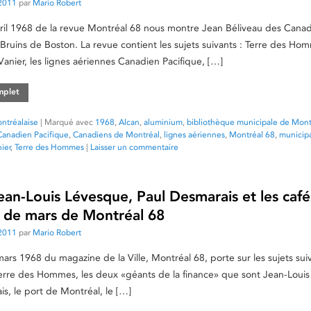
2011
par
Mario Robert
ril 1968 de la revue Montréal 68 nous montre Jean Béliveau des Canad
ruins de Boston. La revue contient les sujets suivants : Terre des Ho
Vanier, les lignes aériennes Canadien Pacifique, […]
omplet
ntréalaise
|
Marqué avec
1968
,
Alcan
,
aluminium
,
bibliothèque municipale de Mont
Canadien Pacifique
,
Canadiens de Montréal
,
lignes aériennes
,
Montréal 68
,
municipa
ier
,
Terre des Hommes
|
Laisser un commentaire
ean-Louis Lévesque, Paul Desmarais et les caf
 de mars de Montréal 68
2011
par
Mario Robert
rs 1968 du magazine de la Ville, Montréal 68, porte sur les sujets suiv
Terre des Hommes, les deux «géants de la finance» que sont Jean-Loui
is, le port de Montréal, le […]