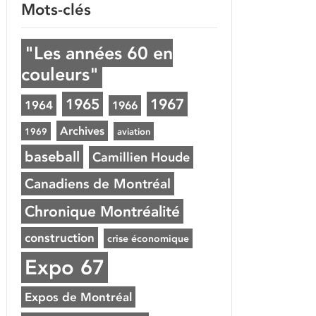
Mots-clés
"Les années 60 en
couleurs"
1965
1967
1964
1966
Archives
1969
aviation
baseball
Camillien Houde
Canadiens de Montréal
Chronique Montréalité
construction
crise économique
Expo 67
Expos de Montréal