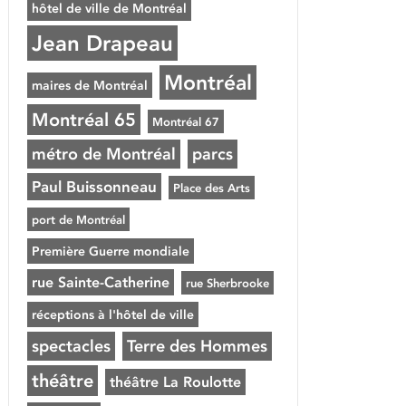
hôtel de ville de Montréal
Jean Drapeau
Montréal
maires de Montréal
Montréal 65
Montréal 67
métro de Montréal
parcs
Paul Buissonneau
Place des Arts
port de Montréal
Première Guerre mondiale
rue Sainte-Catherine
rue Sherbrooke
réceptions à l'hôtel de ville
spectacles
Terre des Hommes
théâtre
théâtre La Roulotte