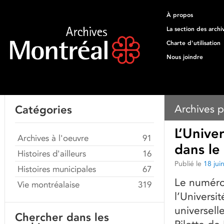
À propos
La section des archi
Charte d'utilisation
Nous joindre
Archives p
Catégories
L’Univer
Archives à l'oeuvre
91
dans le
Histoires d'ailleurs
16
Publié le
18 jui
Histoires municipales
67
Le numéro 
Vie montréalaise
319
l’Universit
universell
Chercher dans les