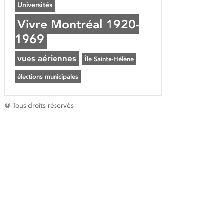
Universités
Vivre Montréal 1920-
1969
vues aériennes
Île Sainte-Hélène
élections municipales
@ Tous droits réservés