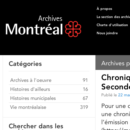
À propos
La section des archi
Charte d'utilisation
Nous joindre
Archives p
Catégories
Chroniq
Archives à l'oeuvre
91
Second
Histoires d'ailleurs
16
Publié le
22 ma
Histoires municipales
67
Pour une c
Vie montréalaise
319
une chron
l’émission
Chercher dans les