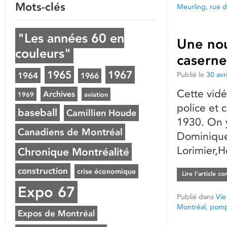
Mots-clés
Meurling
,
rue 
"Les années 60 en
Une nou
couleurs"
caserne
1965
1967
Publié le
30 avr
1964
1966
Cette vid
Archives
1969
aviation
police et 
baseball
Camillien Houde
1930. On y
Canadiens de Montréal
Dominique,
Lorimier,
Chronique Montréalité
construction
crise économique
Lire l’article c
Expo 67
Publié dans
Vie
Montréal
,
pomp
Expos de Montréal