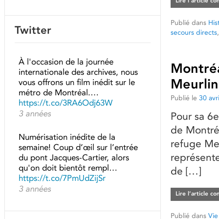
Lire l’article c
Publié dans
His
Twitter
secours directs
À l'occasion de la journée
Montréa
internationale des archives, nous
Meurli
vous offrons un film inédit sur le
métro de Montréal.…
Publié le
30 avr
https://t.co/3RA6Odj63W
3 années
Pour sa 6e
de Montréa
Numérisation inédite de la
refuge Meu
semaine! Coup d’œil sur l’entrée
représente
du pont Jacques-Cartier, alors
qu'on doit bientôt rempl…
de […]
https://t.co/7PmUdZijSr
3 années
Lire l’article c
Publié dans
Vie