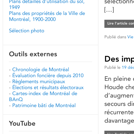
sélectionné
Plans détaillés d'utilisation du sol,
1949
[…]
Plans des propriétés de la Ville de
Montréal, 1900-2000
Lire l’article c
Sélection photo
Publié dans
Vie
Outils externes
Des imp
Publié le
19 dé
-
Chronologie de Montréal
-
Évaluation foncière depuis 2010
En pleine 
-
Règlements municipaux
Houde che
-
Élections et résultats électoraux
-
Cartes-index de Montréal de
d’augment
BAnQ
secours d
-
Patrimoine bâti de Montréal
récurrente
davantage
YouTube