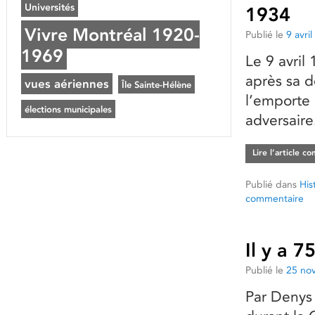
Universités
1934
Vivre Montréal 1920-
Publié le
9 avri
1969
Le 9 avril
après sa d
vues aériennes
Île Sainte-Hélène
l’emporte 
élections municipales
adversaire
Lire l’article c
Publié dans
His
commentaire
Il y a 7
Publié le
25 no
Par Denys 