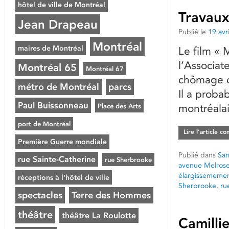
hôtel de ville de Montréal
Travaux
Jean Drapeau
Publié le
19 avr
Montréal
maires de Montréal
Le film « 
l’Associat
Montréal 65
Montréal 67
chômage d
métro de Montréal
parcs
Il a proba
Paul Buissonneau
Place des Arts
montréalai
port de Montréal
Lire l’article c
Première Guerre mondiale
Publié dans
San
rue Sainte-Catherine
rue Sherbrooke
avenue Melros
élargissememen
réceptions à l'hôtel de ville
Sherbrooke
,
ru
spectacles
Terre des Hommes
théâtre
théâtre La Roulotte
Camilli