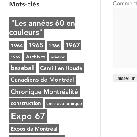
Mots-clés
Comment
"Les années 60 en
couleurs"
1965
1967
1964
1966
Archives
1969
aviation
baseball
Camillien Houde
Canadiens de Montréal
Chronique Montréalité
construction
crise économique
Expo 67
Expos de Montréal