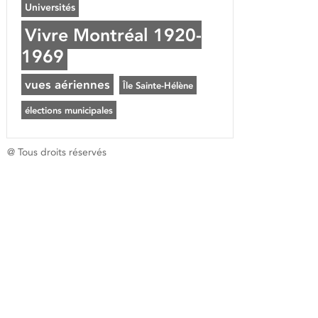
Universités
Vivre Montréal 1920-
1969
vues aériennes
Île Sainte-Hélène
élections municipales
@ Tous droits réservés