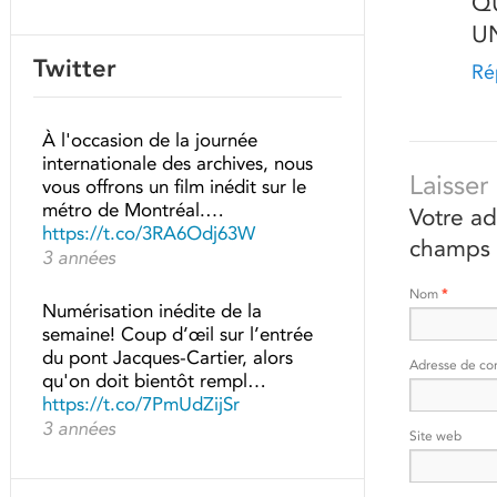
QU
U
Twitter
Ré
À l'occasion de la journée
internationale des archives, nous
Laisse
vous offrons un film inédit sur le
métro de Montréal.…
Votre ad
https://t.co/3RA6Odj63W
champs 
3 années
Nom
*
Numérisation inédite de la
semaine! Coup d’œil sur l’entrée
du pont Jacques-Cartier, alors
Adresse de co
qu'on doit bientôt rempl…
https://t.co/7PmUdZijSr
3 années
Site web