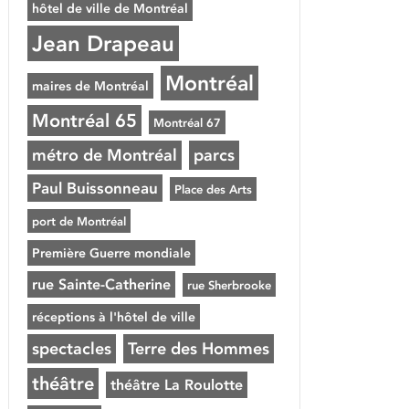
hôtel de ville de Montréal
Jean Drapeau
Montréal
maires de Montréal
Montréal 65
Montréal 67
métro de Montréal
parcs
Paul Buissonneau
Place des Arts
port de Montréal
Première Guerre mondiale
rue Sainte-Catherine
rue Sherbrooke
réceptions à l'hôtel de ville
spectacles
Terre des Hommes
théâtre
théâtre La Roulotte