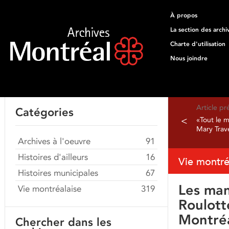
À propos
La section des archi
Charte d'utilisation
Nous joindre
Article p
Catégories
<
«Tout le 
Mary Trav
Archives à l'oeuvre
91
Histoires d'ailleurs
16
Vie montré
Histoires municipales
67
Les man
Vie montréalaise
319
Roulott
Montré
Chercher dans les