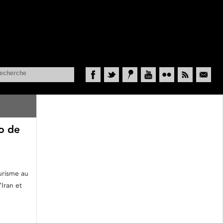
Facebook
Twitter
Historypin
YouTube
Flickr
RSS
Courriel
ro de
ourisme au
Iran et