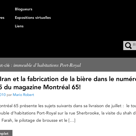
Blogueurs
ves
Expositions virtuelles
Liens
immeuble d’habitations Port-Royal
t-clé :
Iran et la fabrication de la bière dans le numé
65 du magazine Montréal 65!
2010
par
Mario Robert
réal 65 présente les sujets suivants dans sa livraison de juillet : le t
ble d’habitations Port-Royal sur la rue Sherbrooke, la visite du shah d’
e Farah, le pilotage de brousse et le […]
omplet