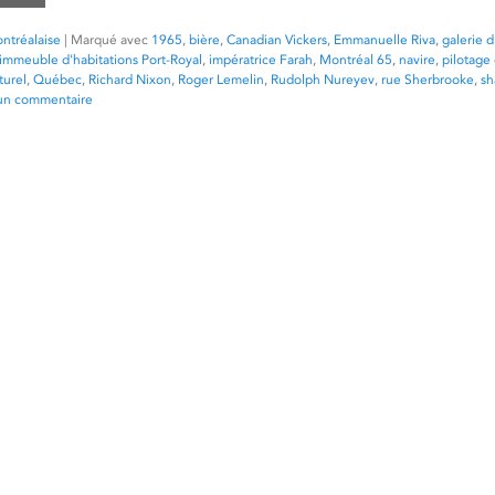
ntréalaise
|
Marqué avec
1965
,
bière
,
Canadian Vickers
,
Emmanuelle Riva
,
galerie d
immeuble d'habitations Port-Royal
,
impératrice Farah
,
Montréal 65
,
navire
,
pilotage
turel
,
Québec
,
Richard Nixon
,
Roger Lemelin
,
Rudolph Nureyev
,
rue Sherbrooke
,
sh
 un commentaire