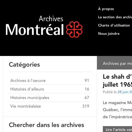
À propos
La section des archi
Charte d'utilisation
Nous joindre
Catégories
Archives par mo
Le shah d’
Archives à l'oeuvre
91
juillet 19
Histoires d'ailleurs
16
Publié le
28 juin 
Histoires municipales
67
Le magazine Mont
Vie montréalaise
319
Québec, l’immeu
de l’impératric
Chercher dans les archives
Lire l’article c