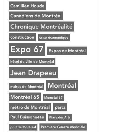
Camillien Houde
Canadiens de Montréal
Chronique Montréalité
construction
crise économique
Expo 67
Expos de Montréal
hôtel de ville de Montréal
Jean Drapeau
Montréal
maires de Montréal
Montréal 65
Montréal 67
métro de Montréal
parcs
Paul Buissonneau
Place des Arts
Première Guerre mondiale
port de Montréal