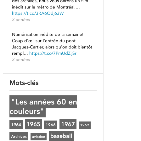
des archives, nous vous offrons un film
inédit sur le métro de Montréal.…
https://t.co/3RA6Odj63W
3 années
Numérisation inédite de la semaine!
Coup d’œil sur l’entrée du pont
Jacques-Cartier, alors qu'on doit bientôt
rempl…
https://t.co/7PmUdZijSr
3 années
Mots-clés
"Les années 60 en
couleurs"
1965
1967
1964
1966
1969
baseball
Archives
aviation