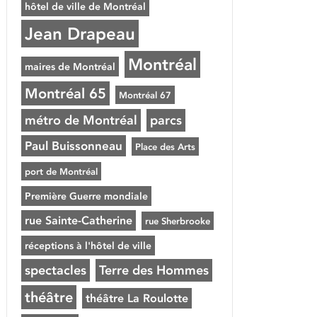
hôtel de ville de Montréal
Jean Drapeau
Montréal
maires de Montréal
Montréal 65
Montréal 67
métro de Montréal
parcs
Paul Buissonneau
Place des Arts
port de Montréal
Première Guerre mondiale
rue Sainte-Catherine
rue Sherbrooke
réceptions à l'hôtel de ville
spectacles
Terre des Hommes
théâtre
théâtre La Roulotte