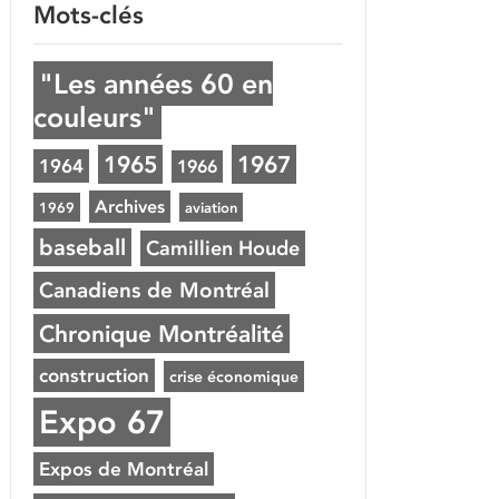
Mots-clés
"Les années 60 en
couleurs"
1965
1967
1964
1966
Archives
1969
aviation
baseball
Camillien Houde
Canadiens de Montréal
Chronique Montréalité
construction
crise économique
Expo 67
Expos de Montréal