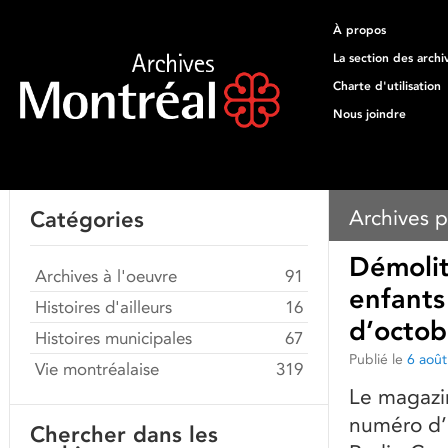
À propos
La section des archi
Charte d'utilisation
Nous joindre
Archives p
Catégories
Démolit
Archives à l'oeuvre
91
enfants
Histoires d'ailleurs
16
d’octob
Histoires municipales
67
Publié le
6 aoû
Vie montréalaise
319
Le magazin
numéro d’
Chercher dans les