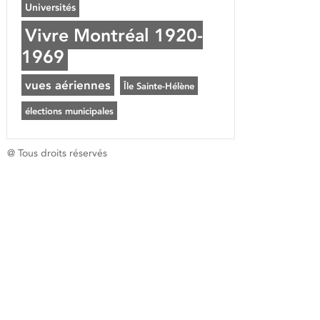
Universités
Vivre Montréal 1920-
1969
vues aériennes
Île Sainte-Hélène
élections municipales
@ Tous droits réservés