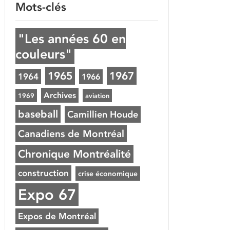
Mots-clés
"Les années 60 en
couleurs"
1965
1967
1964
1966
Archives
1969
aviation
baseball
Camillien Houde
Canadiens de Montréal
Chronique Montréalité
construction
crise économique
Expo 67
Expos de Montréal