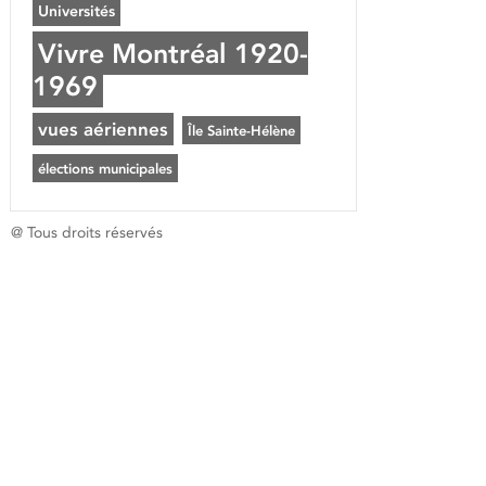
Universités
Vivre Montréal 1920-
1969
vues aériennes
Île Sainte-Hélène
élections municipales
@ Tous droits réservés