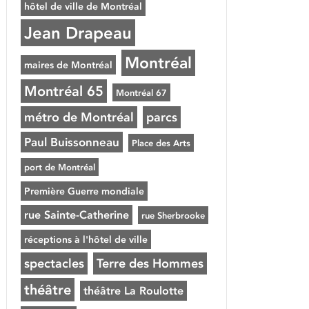
hôtel de ville de Montréal
Jean Drapeau
Montréal
maires de Montréal
Montréal 65
Montréal 67
métro de Montréal
parcs
Paul Buissonneau
Place des Arts
port de Montréal
Première Guerre mondiale
rue Sainte-Catherine
rue Sherbrooke
réceptions à l'hôtel de ville
spectacles
Terre des Hommes
théâtre
théâtre La Roulotte