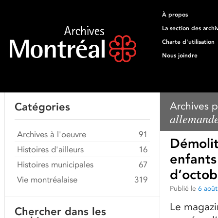
À propos
La section des archi
Charte d'utilisation
Nous joindre
Archives p
Catégories
allemand
Archives à l'oeuvre
91
Démolit
Histoires d'ailleurs
16
enfants
Histoires municipales
67
d’octob
Vie montréalaise
319
Publié le
6 aoû
Le magazin
Chercher dans les