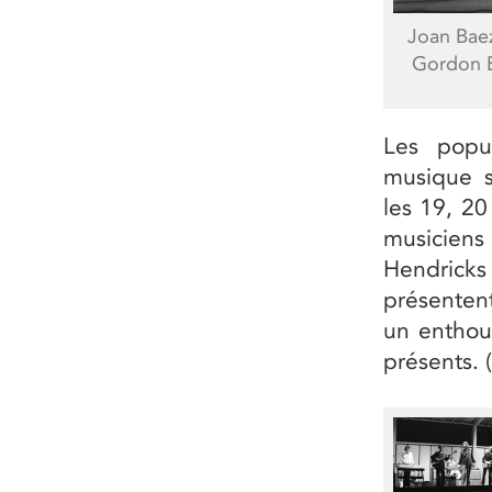
Joan Baez
Gordon B
Les popu
musique s
les 19, 20
musicien
Hendricks
présentent
un enthou
présents. 