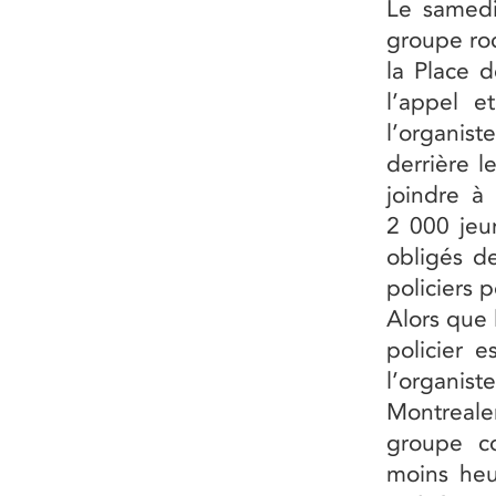
Le samedi 
groupe ro
la Place 
l’appel e
l’organis
derrière l
joindre à
2 000 jeun
obligés de
policiers 
Alors que 
policier 
l’organis
Montreal
groupe co
moins heu