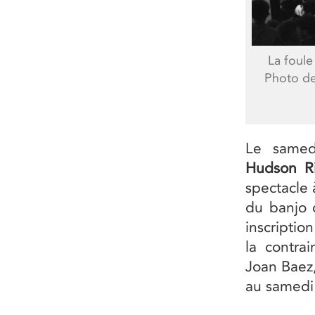
La foule
Photo de
Le samed
Hudson Ri
spectacle 
du banjo 
inscriptio
la contra
Joan Baez,
au samedi s