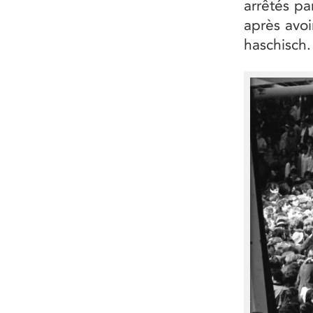
arrêtés pa
après avo
haschisch.