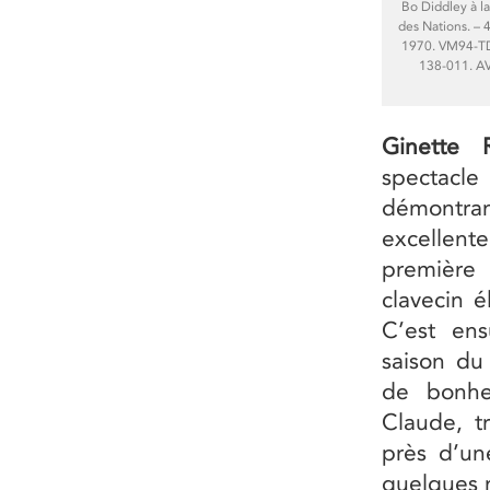
Bo Diddley à la
des Nations. – 4 
1970. VM94-T
138-011. A
Ginette 
spectacle
démontran
excellen
première
clavecin é
C’est en
saison du
de bonhe
Claude, t
près d’un
quelques 