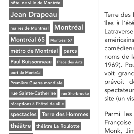
hôtel de ville de Montréal
Jean Drapeau
Terre des 
îles à l’é
Montréal
maires de Montréal
Latravers
Montréal 65
américains
Montréal 67
comédienn
métro de Montréal
parcs
noms de la
Paul Buissonneau
Place des Arts
1969). Po
voit gran
port de Montréal
prévoit d
Première Guerre mondiale
spectateur
rue Sainte-Catherine
rue Sherbrooke
site (un v
réceptions à l'hôtel de ville
Parmi les
spectacles
Terre des Hommes
Françoise
théâtre
théâtre La Roulotte
Monk, Jim