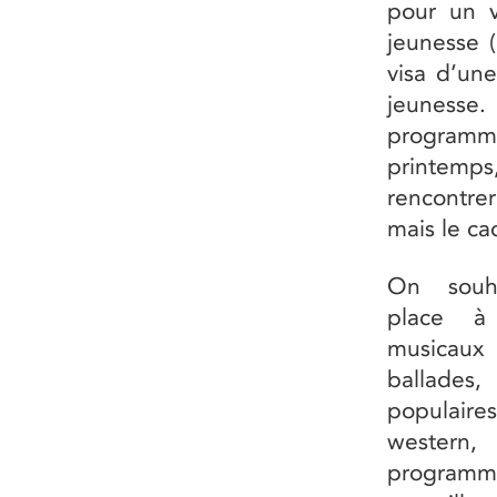
pour un v
jeunesse 
visa d’un
jeuness
programma
printemps
rencontrer
mais le ca
On souh
place à
musicaux 
ballad
populair
weste
programma