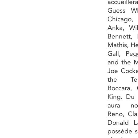
accueill
Guess Wh
Chicago,
Anka, Wil
Bennett,
Mathis, H
Gall, Pe
and the M
Joe Cocke
the Tem
Boccara,
King. Du 
aura no
Reno, Cla
Donald L
possède s