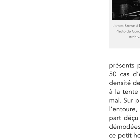
James Brown à l
Photo de Gor
Archiv
présents 
50 cas d’
densité de
à la tente
mal. Sur p
l’entoure,
part déçu
démodées 
ce petit h