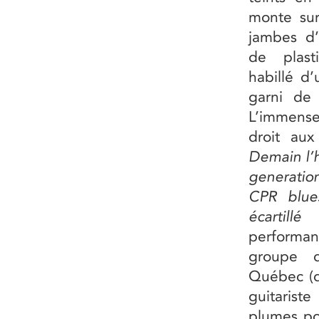
monte sur
jambes d
de plast
habillé d
garni de 
L’immense
droit au
Demain l’h
generat
CPR blue
écartillé
performan
groupe 
Québec (dé
guitarist
plumes pou