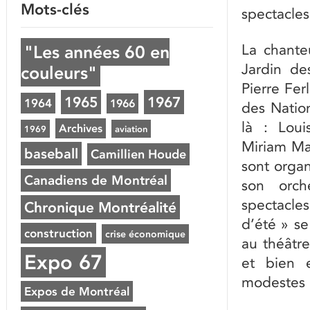
Mots-clés
spectacles
La chante
"Les années 60 en
Jardin de
couleurs"
Pierre Fer
1965
1967
1964
1966
des Nation
là : Lou
Archives
1969
aviation
Miriam Ma
baseball
Camillien Houde
sont organ
Canadiens de Montréal
son orch
spectacle
Chronique Montréalité
d’été » se
construction
crise économique
au théâtr
Expo 67
et bien e
modestes 
Expos de Montréal