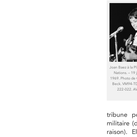
Joan Baez à la P
Nations. – 19 j
1969. Photo de
Beck. VM94-T
222-022. A
tribune p
militaire 
raison). 