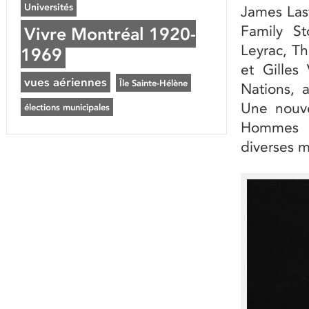
Universités
James Last
Family S
Vivre Montréal 1920-
Leyrac, Th
1969
et Gilles
vues aériennes
Île Sainte-Hélène
Nations, 
Une nouve
élections municipales
Hommes au
diverses m