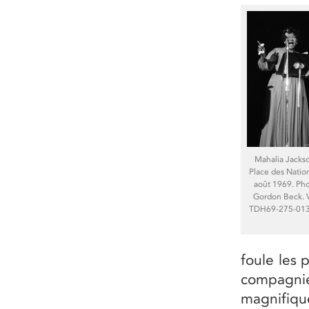
Mahalia Jackso
Place des Nation
août 1969. Ph
Gordon Beck.
TDH69-275-013
foule les 
compagnie
magnifiq