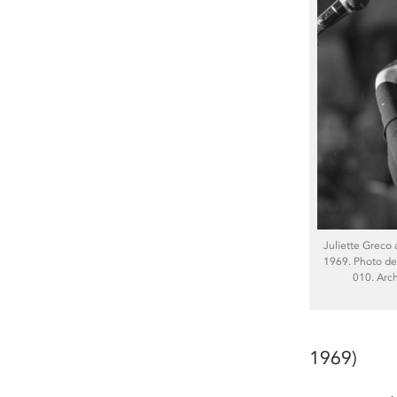
Juliette Greco a
1969. Photo d
010. Arch
1969)