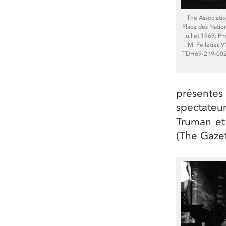
The Associatio
Place des Nation
juillet 1969. P
M. Pelletier. 
TDH69-219-002
présentes
spectateu
Truman et
(The Gazet