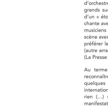
d’orchest
grands su
d’un « ét
chante ave
musiciens
scène avec
préférer l
(autre arr
(La Presse
Au terme 
reconnaîtr
quelque
internatio
rien (…)
manifesta