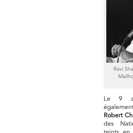
Ravi Sha
Mailh
Le 9 ao
égaleme
Robert Ch
des Nati
teints en