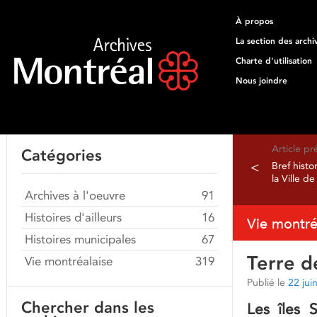
À propos
La section des archi
Charte d'utilisation
Nous joindre
Article p
Catégories
<
Bref histo
la Ville d
Archives à l'oeuvre
91
Histoires d'ailleurs
16
Vie montré
Histoires municipales
67
Terre d
Vie montréalaise
319
Publié le
22 jui
Chercher dans les
Les îles 