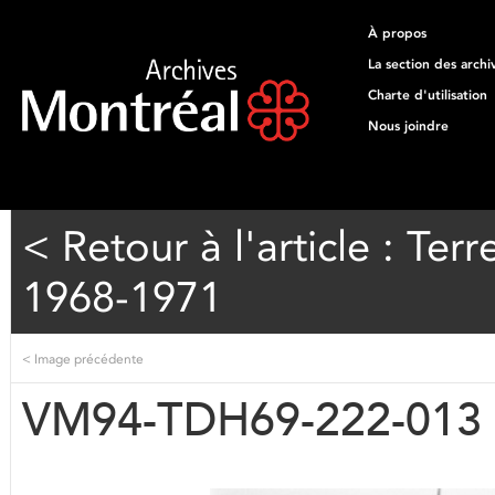
À propos
La section des archi
Charte d'utilisation
Nous joindre
< Retour à l'article : T
1968-1971
<
Image précédente
VM94-TDH69-222-013