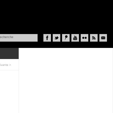
Facebook
Twitter
Historypin
YouTube
Flickr
RSS
Courriel
ivante
>