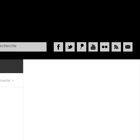
Facebook
Twitter
Historypin
YouTube
Flickr
RSS
Courriel
ivante
>