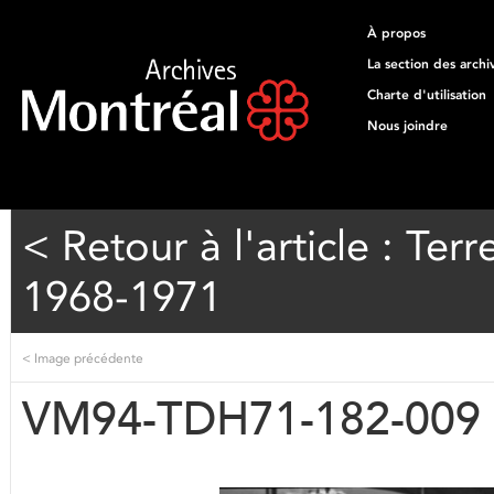
À propos
La section des archi
Charte d'utilisation
Nous joindre
< Retour à l'article : T
1968-1971
<
Image précédente
VM94-TDH71-182-009