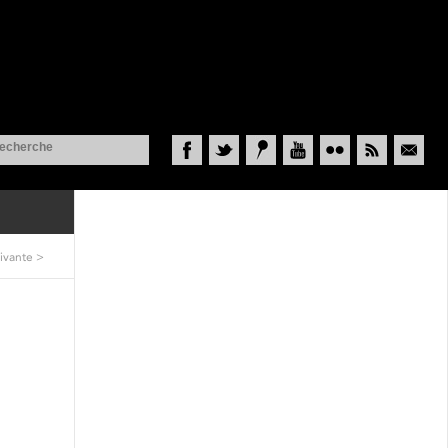
Facebook
Twitter
Historypin
YouTube
Flickr
RSS
Courriel
ivante
>