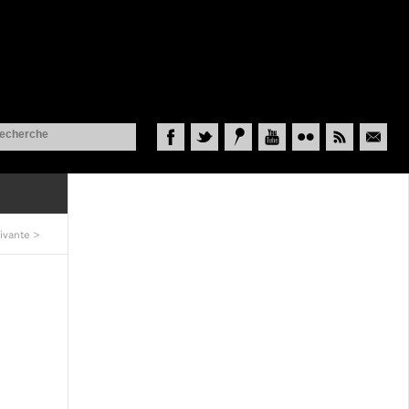
Facebook
Twitter
Historypin
YouTube
Flickr
RSS
Courriel
ivante
>