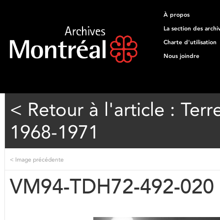
À propos
La section des archi
Charte d'utilisation
Nous joindre
< Retour à l'article : T
1968-1971
<
Image précédente
VM94-TDH72-492-020