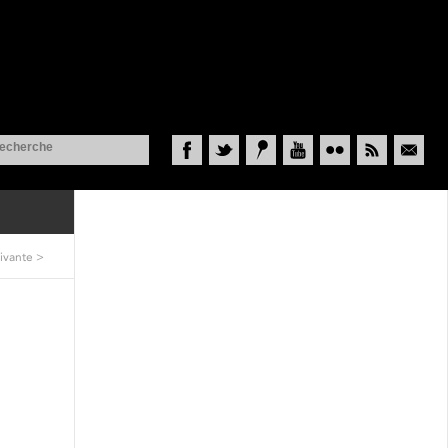
Facebook
Twitter
Historypin
YouTube
Flickr
RSS
Courriel
ivante
>