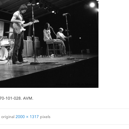
DH70-101-028. AVM.
 original
2000 × 1317
pixels