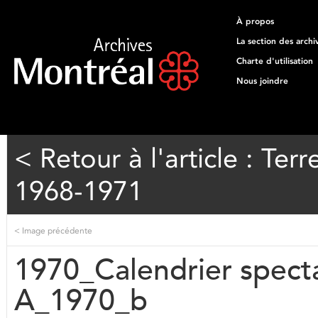
À propos
La section des archi
Charte d'utilisation
Nous joindre
< Retour à l'article : T
1968-1971
<
Image précédente
1970_Calendrier spec
A_1970_b