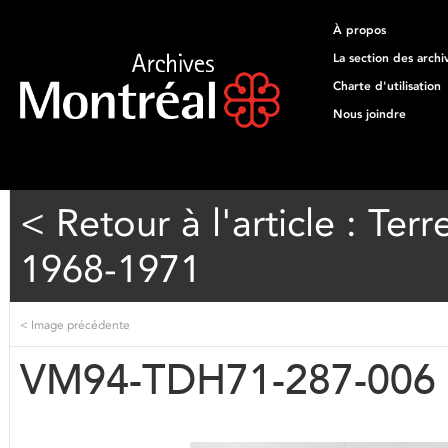
À propos
La section des archi
Charte d'utilisation
Nous joindre
< Retour à l'article : T
1968-1971
<
Image précédente
VM94-TDH71-287-006