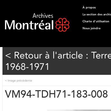
À propos
La section des archi
Charte d'utilisation
Nous joindre
< Retour à l'article : T
1968-1971
<
Image précédente
VM94-TDH71-183-008