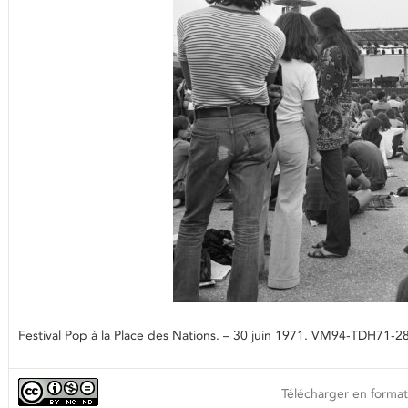
Festival Pop à la Place des Nations. – 30 juin 1971. VM94-TDH71-28
Télécharger en format