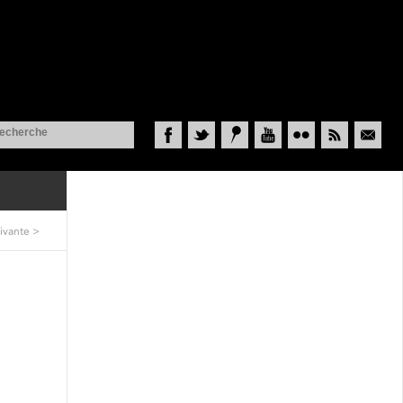
Facebook
Twitter
Historypin
YouTube
Flickr
RSS
Courriel
ivante
>