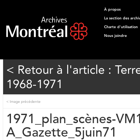
À propos
La section des archi
Charte d'utilisation
Nous joindre
< Retour à l'article : T
1968-1971
<
Image précédente
1971_plan_scènes-VM
A_Gazette_5juin71