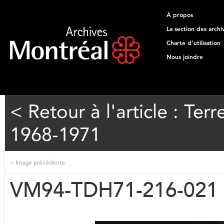
À propos
La section des archi
Charte d'utilisation
Nous joindre
< Retour à l'article : T
1968-1971
<
Image précédente
VM94-TDH71-216-021