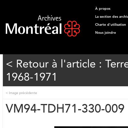
À propos
La section des archi
Charte d'utilisation
Nous joindre
< Retour à l'article : T
1968-1971
<
Image précédente
VM94-TDH71-330-009